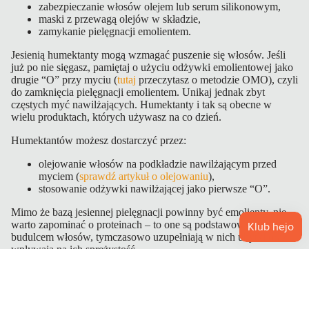
zabezpieczanie włosów olejem lub serum silikonowym,
maski z przewagą olejów w składzie,
zamykanie pielęgnacji emolientem.
Jesienią humektanty mogą wzmagać puszenie się włosów. Jeśli
już po nie sięgasz, pamiętaj o użyciu odżywki emolientowej jako
drugie “O” przy myciu (
tutaj
przeczytasz o metodzie OMO), czyli
do zamknięcia pielęgnacji emolientem. Unikaj jednak zbyt
częstych myć nawilżających. Humektanty i tak są obecne w
wielu produktach, których używasz na co dzień.
Humektantów możesz dostarczyć przez:
olejowanie włosów na podkładzie nawilżającym przed
myciem (
sprawdź artykuł o olejowaniu
),
stosowanie odżywki nawilżającej jako pierwsze “O”.
Mimo że bazą jesiennej pielęgnacji powinny być emolienty, nie
warto zapominać o proteinach – to one są podstawowym
budulcem włosów, tymczasowo uzupełniają w nich ubytki oraz
wpływają na ich sprężystość.
Proteiny również warto stosować jako pierwszą odżywkę przy
myciu. Możesz także sięgnąć po kuracje proteinowe, np. w
postaci
ampułek
, czy użyć proteinowego produktu jako podkładu