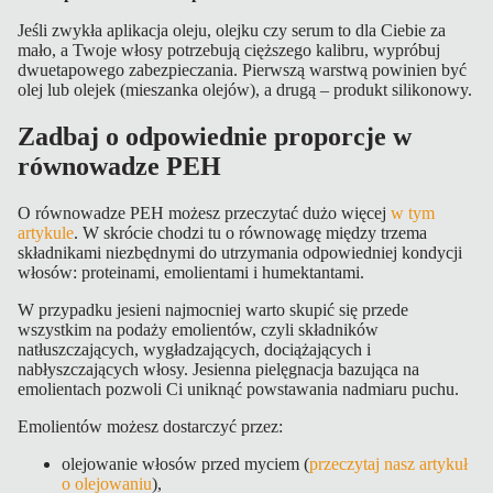
Jeśli zwykła aplikacja oleju, olejku czy serum to dla Ciebie za
mało, a Twoje włosy potrzebują cięższego kalibru, wypróbuj
dwuetapowego zabezpieczania. Pierwszą warstwą powinien być
olej lub olejek (mieszanka olejów), a drugą – produkt silikonowy.
Zadbaj o odpowiednie proporcje w
równowadze PEH
O równowadze PEH możesz przeczytać dużo więcej
w tym
artykule
. W skrócie chodzi tu o równowagę między trzema
składnikami niezbędnymi do utrzymania odpowiedniej kondycji
włosów: proteinami, emolientami i humektantami.
W przypadku jesieni najmocniej warto skupić się przede
wszystkim na podaży emolientów, czyli składników
natłuszczających, wygładzających, dociążających i
nabłyszczających włosy. Jesienna pielęgnacja bazująca na
emolientach pozwoli Ci uniknąć powstawania nadmiaru puchu.
Emolientów możesz dostarczyć przez:
olejowanie włosów przed myciem (
przeczytaj nasz artykuł
o olejowaniu
),