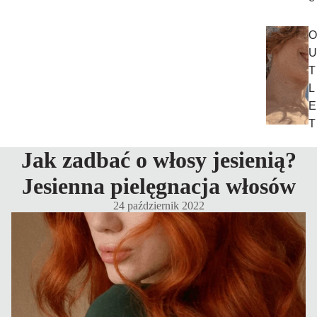
O
U
T
L
E
T
Jak zadbać o włosy jesienią?
Jesienna pielęgnacja włosów
24 październik 2022