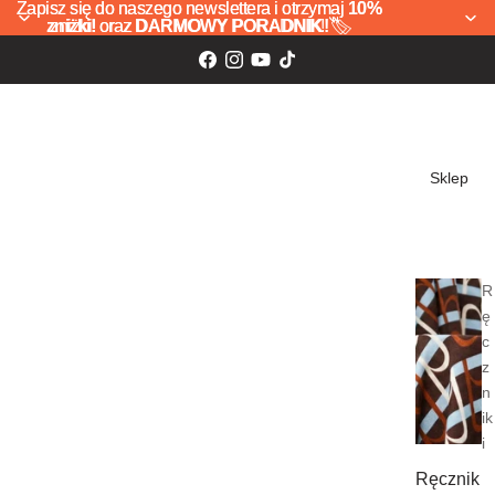
Zapisz się do naszego newslettera i otrzymaj
Zapisz się do naszego newslettera i otrzymaj 10%
10%
zniżki!
zniżki! oraz DARMOWY PORADNIK! 🏷️
oraz
DARMOWY PORADNIK!
🏷️
Sklep
R
ę
c
z
n
ik
i
Ręcznik