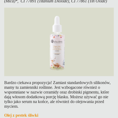
(Mica)*, CI 77891 (Titanium Dioxide), CI 77861 (Tin Oxide)
Bardzo ciekawa propozycja! Zamiast standardowych silikonów,
mamy tu zamienniki roślinne. Jest wzbogacone również o
wspomniane w nazwie ceramidy oraz drobinki pigmentu, które
dają włosom dodatkową porcję blasku. Możesz używać go nie
tylko jako serum na końce, ale również do olejowania przed
myciem.
Olej z pestek śliwki