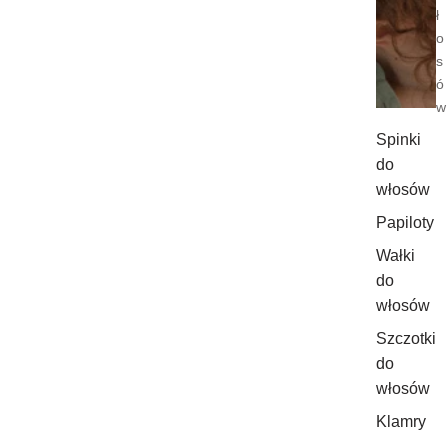
ł
o
s
ó
w
Spinki
do
włosów
Papiloty
Wałki
do
włosów
Szczotki
do
włosów
Klamry