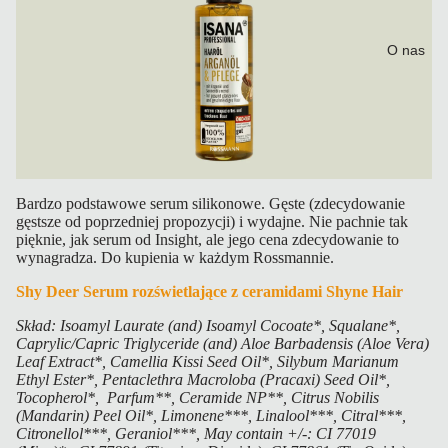
O nas
Bardzo podstawowe serum silikonowe. Gęste (zdecydowanie
gęstsze od poprzedniej propozycji) i wydajne. Nie pachnie tak
pięknie, jak serum od Insight, ale jego cena zdecydowanie to
wynagradza. Do kupienia w każdym Rossmannie.
Shy Deer Serum rozświetlające z ceramidami Shyne Hair
Skład: Isoamyl Laurate (and) Isoamyl Cocoate*, Squalane*,
Caprylic/Capric Triglyceride (and) Aloe Barbadensis (Aloe Vera)
Leaf Extract*, Camellia Kissi Seed Oil*, Silybum Marianum
Ethyl Ester*, Pentaclethra Macroloba (Pracaxi) Seed Oil*,
Tocopherol*, Parfum**, Ceramide NP**, Citrus Nobilis
(Mandarin) Peel Oil*, Limonene***, Linalool***, Citral***,
Citronellol***, Geraniol***, May contain +/-: CI 77019