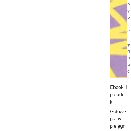
n
y
p
i
e
l
ę
g
n
a
c
ji
Ebooki i
poradni
ki
Gotowe
plany
pielęgn