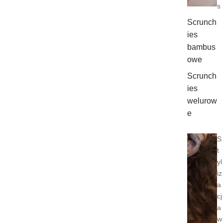
s
Scrunch
ies
bambus
owe
Scrunch
ies
welurow
e
S
t
yl
iz
a
cj
a
w