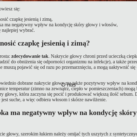
owiesz się:
osić czapkę jesienią i zimą,
ka ma negatywny wpływ na kondycję skóry głowy i włosów,
 najlepiej wybrać.
nosić czapkę jesienią i zimą?
rosta:
zdecydowanie tak
. Nakrycie głowy chroni przed ucieczką ciepła 
dzić do obniżenia się odporności organizmu na infekcje), a także prz
ie muszą pojawić się od razu po przemarznięciu, a mogą uaktywnić się 
owiednio dobrane nakrycie głowy ma także pozytywny wpływ na kond
O nas
nice temperatur (zimno na zewnątrz, ciepło w pomieszczeniach) mogą
óry głowy, która zaczyna się pocić i produkować większą ilość sebum.
jest suche, a więc odbiera włosom i skórze nawilżenie.
ka ma negatywny wpływ na kondycję skóry 
cie głowy, szerokim łukiem należy omijać tych uszytych z syntetyczny