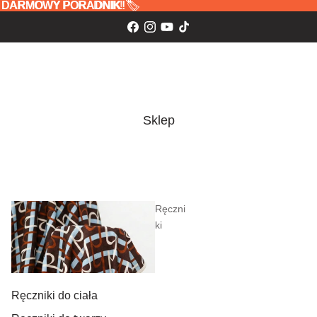
 oraz DARMOWY PORADNIK! 🏷️
z
DARMOWY PORADNIK!
🏷️
Sklep
Ręczni
ki
Ręczniki do ciała