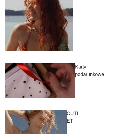
Karty
podarunkowe
OUTL
ET