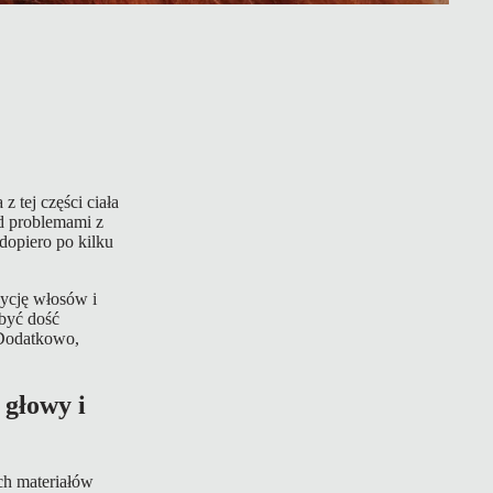
z tej części ciała
ed problemami z
dopiero po kilku
ycję włosów i
 być dość
 Dodatkowo,
głowy i
ch materiałów