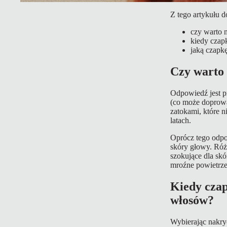
Z tego artykułu d
czy warto n
kiedy czap
jaką czapkę
Czy warto 
Odpowiedź jest p
(co może doprowa
zatokami, które n
latach.
Oprócz tego odp
skóry głowy. Róż
szokujące dla sk
mroźne powietrze 
Kiedy czap
włosów?
Wybierając nakry