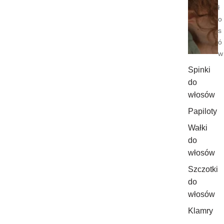
ł
o
s
ó
w
Spinki
do
włosów
Papiloty
Wałki
do
włosów
Szczotki
do
włosów
Klamry