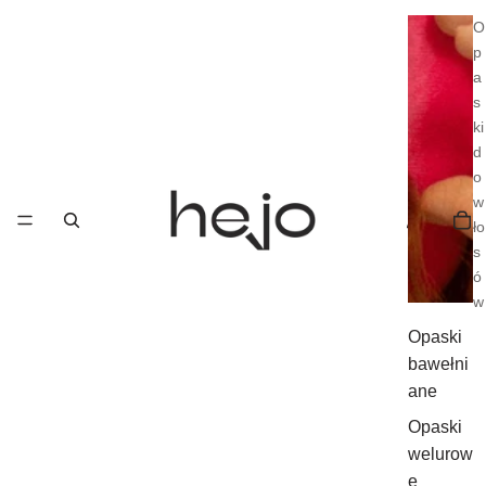
O
p
a
s
ki
d
o
w
ło
s
ó
w
Opaski
bawełni
ane
Opaski
welurow
e