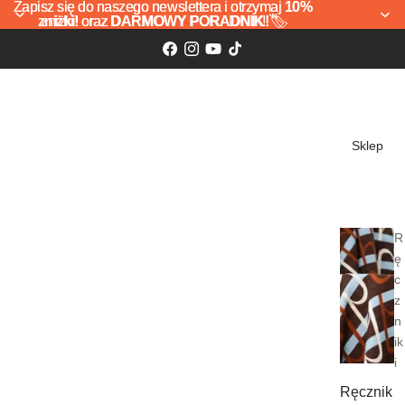
Zapisz się do naszego newslettera i otrzymaj
Zapisz się do naszego newslettera i otrzymaj 10%
10%
zniżki!
zniżki! oraz DARMOWY PORADNIK! 🏷️
oraz
DARMOWY PORADNIK!
🏷️
Sklep
R
ę
c
z
n
ik
i
Ręcznik