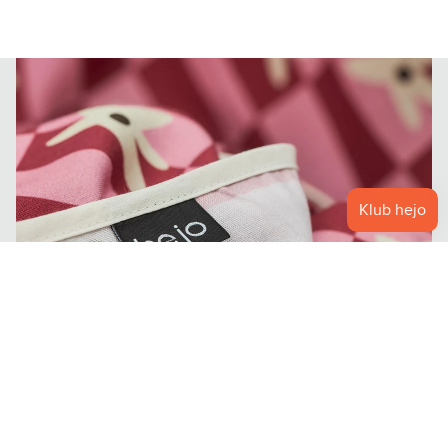
Skąd pomysł na własną markę
produków?
Myśl o stworzeniu
zakręcovni
(kanału traktującego o świadomej
pielęgnacji włosów) pojawiła się w mojej głowie na początku
2018 roku. Zdawałam sobie sprawę, jak wielkim problemem jest