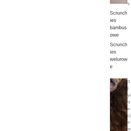
s
Scrunch
ies
bambus
owe
Scrunch
ies
welurow
e
S
t
yl
iz
a
cj
a
w