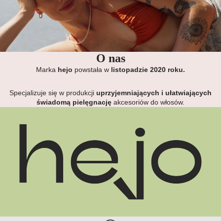
O
U
T
O nas
L
Marka
hejo
powstała w
listopadzie 2020 roku.
E
T
Specjalizuje się w produkcji
uprzyjemniających i ułatwiających
świadomą pielęgnację
akcesoriów do włosów.