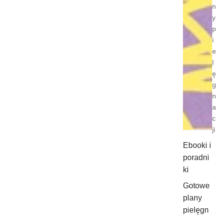
n
y
p
i
e
l
ę
g
n
a
c
ji
Ebooki i
poradni
ki
Gotowe
plany
pielęgn