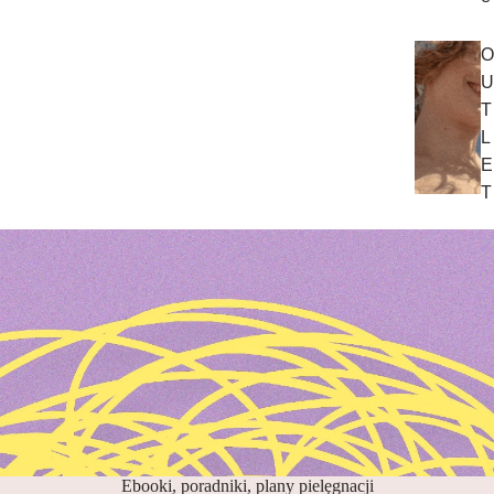
O
U
T
L
E
T
Ebooki, poradniki, plany pielęgnacji