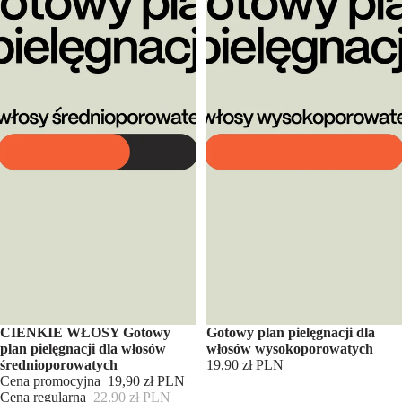
W promocji
CIENKIE WŁOSY Gotowy
Gotowy plan pielęgnacji dla
plan pielęgnacji dla włosów
włosów wysokoporowatych
średnioporowatych
19,90 zł PLN
Cena promocyjna
19,90 zł PLN
Cena regularna
22,90 zł PLN