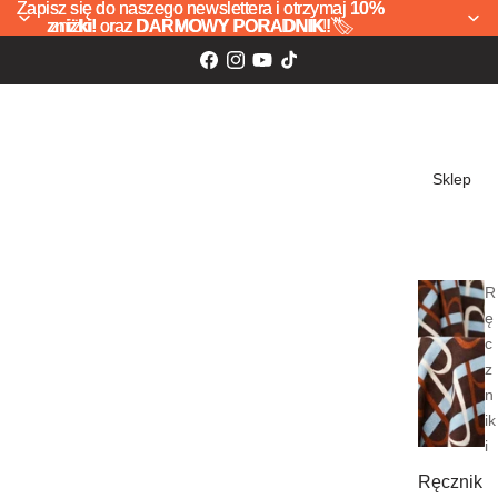
Zapisz się do naszego newslettera i otrzymaj
Zapisz się do naszego newslettera i otrzymaj 10%
10%
zniżki!
zniżki! oraz DARMOWY PORADNIK! 🏷️
oraz
DARMOWY PORADNIK!
🏷️
Sklep
R
ę
c
z
n
ik
i
Ręcznik