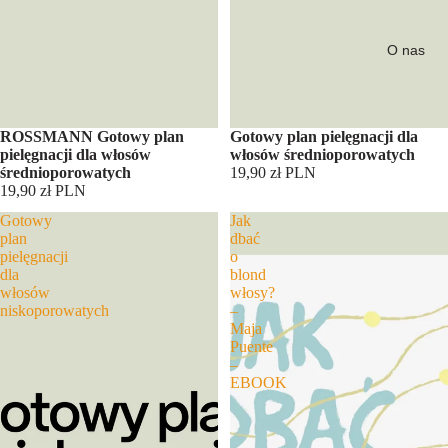
O nas
ROSSMANN Gotowy plan
Gotowy plan pielęgnacji dla
pielęgnacji dla włosów
włosów średnioporowatych
średnioporowatych
19,90 zł PLN
19,90 zł PLN
Gotowy
Jak
plan
dbać
pielęgnacji
o
dla
blond
włosów
włosy?
niskoporowatych
–
Maja
Puente
–
EBOOK