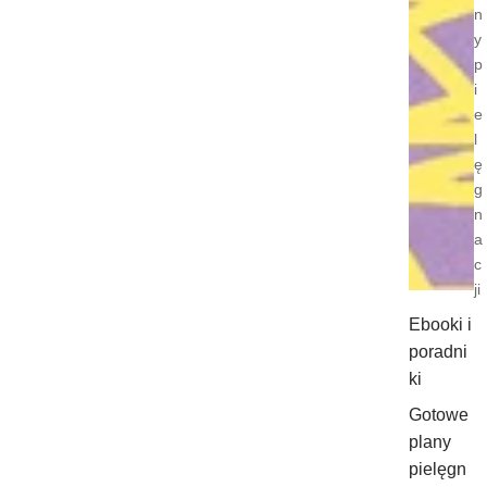
n
y
p
i
e
l
ę
g
n
a
c
ji
Ebooki i
poradni
ki
Gotowe
plany
pielęgn