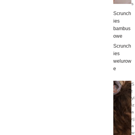
s
Scrunch
ies
bambus
owe
Scrunch
ies
welurow
e
S
t
yl
iz
a
cj
a
w