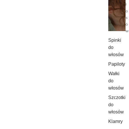
ł
o
s
ó
w
Spinki
do
włosów
Papiloty
Wałki
do
włosów
Szczotki
do
włosów
Klamry