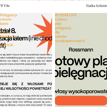
Siatka kolum
Filtr
Pielęgnacja
ROSSMANN
włosów
Gotowy
latem
plan
–
pielęgnacji
Emilia
dla
Fiedorowicz
włosów
–
wysokoporowatych
EBOOK