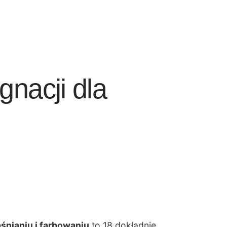
gnacji dla
aśnianiu i farbowaniu
to 18 dokładnie