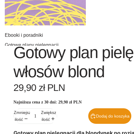
Ebooki i poradniki
Gotowe plany pielęgnacji
Gotowy plan pielę
Turba
włosów blond
ny
29,90 zł PLN
Najniższa cena z 30 dni:
29,90 zł PLN
W
zestawi
Zmniejsz
Zwiększ
Dodaj do koszyka
e taniej
ilość
ilość
Gotowy plan pielęgnacji dla blondynek po rozj