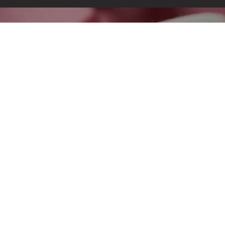
29,90 zł PLN
Dodaj d
pracują dla
aturalne