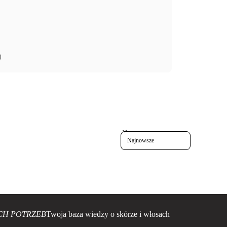
)
Sort reviews by
CH POTRZEB
Twoja baza wiedzy o skórze i włosach