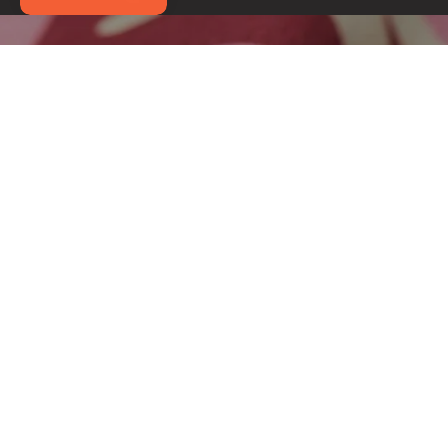
Pielęgnacja nie musi być skomplikowana. Wybierając materiały, które 
Ciebie, zyskujesz czas na to, co naprawdę ważne – Twój spokój i n
piękno.
Te produkty także mogą Ci się spodobać: