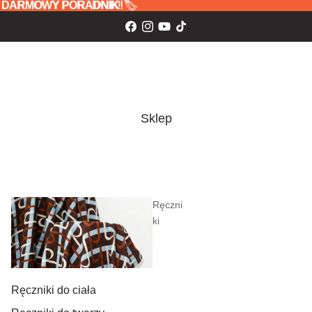
 oraz DARMOWY PORADNIK! 🏷️
z
DARMOWY PORADNIK!
🏷️
Sklep
Ręczni
ki
Ręczniki do ciała