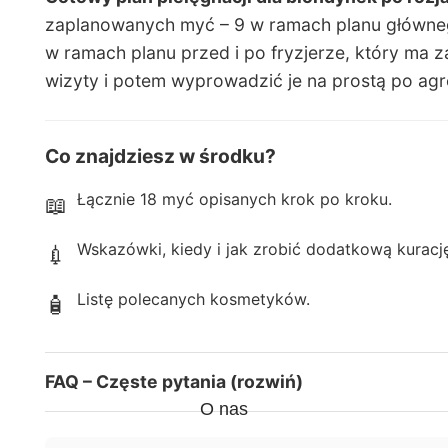
Karty
zaplanowanych myć – 9 w ramach planu głównego
podarunk
w ramach planu przed i po fryzjerze, który ma
owe
wizyty i potem wyprowadzić je na prostą po ag
OU
TLE
Co znajdziesz w środku?
T
Łącznie 18 myć opisanych krok po kroku.
📖
Wskazówki, kiedy i jak zrobić dodatkową kuracj
💉
Listę polecanych kosmetyków.
🧴
FAQ – Częste pytania (rozwiń)
O nas