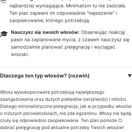
acji
najbardziej wymagające. Minimalizm tu nie zadziała.
Ten plan zapewni im odpowiednie "najedzenie" i
T
zaopiekowanie, którego potrzebują.
u
Nauczysz się swoich włosów:
Obserwując reakcję
🎓
r
pasm na zaplanowane mycia, z czasem nauczysz się
b
samodzielnie planować pielęgnację i wyciągać
a
wnioski.
n
y
Dlaczego ten typ włosów? (rozwiń)
▼
z
Włosy wysokoporowate potrzebują największego
e
zaangażowania oraz dużych pokładów cierpliwości i miłości.
st
Dlatego minimalistyczna pielęgnacja, jak w przypadku włosów
a
o niższych porowatościach, nie zda egzaminu. Włosy nie będą
w
czuły się odpowiednio zaopiekowane. Ten plan pomoże Ci
i
dobrać pielęgnację pod aktualne potrzeby Twoich włosów!
t