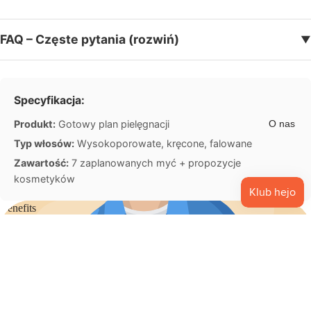
n
e
FAQ – Częste pytania (rozwiń)
▼
K
a
Specyfikacja:
rt
y
O nas
Produkt:
Gotowy plan pielęgnacji
p
Typ włosów:
Wysokoporowate, kręcone, falowane
o
Zawartość:
7 zaplanowanych myć + propozycje
d
kosmetyków
a
r
Benefits
u
Nourishing
Won't clog pores
n
Hydrating
Lightweight
k
19,90 zł PLN
Soothing
o
w
e