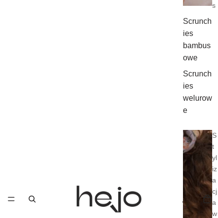
s
Scrunch
ies
bambus
owe
Scrunch
ies
welurow
e
S
t
yl
iz
a
cj
a
w