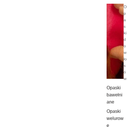
O
p
a
s
ki
d
o
w
ło
s
ó
w
Opaski
bawełni
ane
Opaski
welurow
e