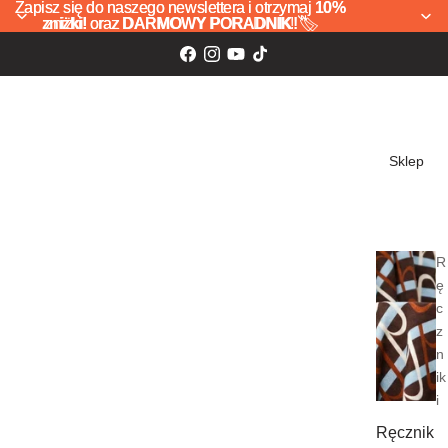
Zapisz się do naszego newslettera i otrzymaj
Zapisz się do naszego newslettera i otrzymaj 10%
10%
zniżki!
zniżki! oraz DARMOWY PORADNIK! 🏷️
oraz
DARMOWY PORADNIK!
🏷️
Sklep
R
ę
c
z
n
ik
i
Ręcznik