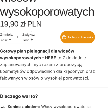
n
wysokoporowatych
y
p
i
19,90 zł PLN
e
l
Zmniejsz
Zwiększ
ę
Dodaj do koszyka
ilość
ilość
g
n
Gotowy plan pielęgnacji dla włosów
a
wysokoporowatych - HEBE
to 7 dokładnie
c
zaplanowanych myć razem z propozycją
ji
kosmetyków odpowiednich dla kręconych oraz
Ebooki i
falowanych włosów o wysokiej porowatości.
poradni
ki
Gotowe
Dlaczego warto?
plany
pielęgn
Koniec z głodem:
Włosy wysokoporowate są
🥣