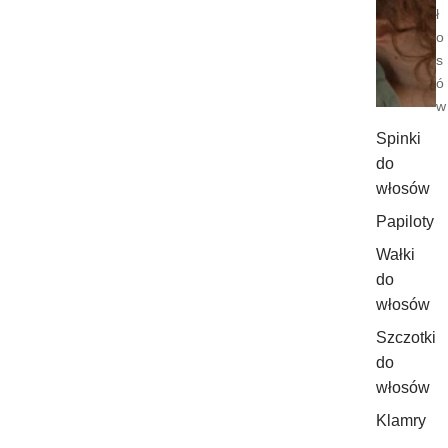
ł
o
s
ó
w
Spinki
do
włosów
Papiloty
Wałki
do
włosów
Szczotki
do
włosów
Klamry