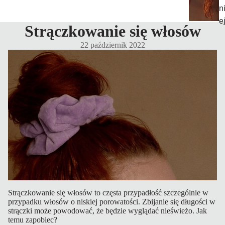
n
e
Strączkowanie się włosów
22 październik 2022
K
a
rt
y
p
o
d
a
r
u
n
k
Strączkowanie się włosów to częsta przypadłość szczególnie w
o
przypadku włosów o niskiej porowatości. Zbijanie się długości w
w
strączki może powodować, że będzie wyglądać nieświeżo. Jak
temu zapobiec?
e