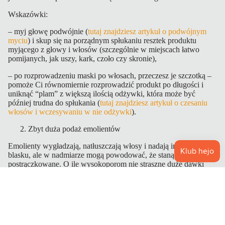
Wskazówki:
– myj głowę podwójnie (
tutaj znajdziesz artykuł o podwójnym
myciu
) i skup się na porządnym spłukaniu resztek produktu
myjącego z głowy i włosów (szczególnie w miejscach łatwo
pomijanych, jak uszy, kark, czoło czy skronie),
– po rozprowadzeniu maski po włosach, przeczesz je szczotką –
pomoże Ci równomiernie rozprowadzić produkt po długości i
uniknąć “plam” z większą ilością odżywki, która może być
później trudna do spłukania (
tutaj znajdziesz artykuł o czesaniu
włosów i wczesywaniu w nie odżywki
).
Zbyt duża podaż emolientów
Emolienty wygładzają, natłuszczają włosy i nadają im pięknego
blasku, ale w nadmiarze mogą powodować, że staną się tłuste i
postrączkowane. O ile wysokoporom nie straszne duże dawki
emolientów, o tyle włosom o niższej porowatości dużo łatwiej jest
przesadzić z ich podażą. Do emolientów zaliczamy oleje,
alkohole tłuszczowe i silikony, które w kosmetykach znajdziesz
na przykład pod:
masło shea (Butyrospermum Parkii Butter),