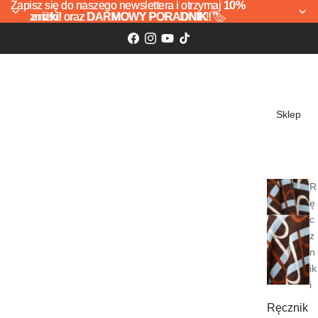
Zapisz się do naszego newslettera i otrzymaj
Zapisz się do naszego newslettera i otrzymaj 10%
10%
zniżki!
zniżki! oraz DARMOWY PORADNIK! 🏷️
oraz
DARMOWY PORADNIK!
🏷️
Sklep
R
ę
c
z
n
ik
i
Ręcznik