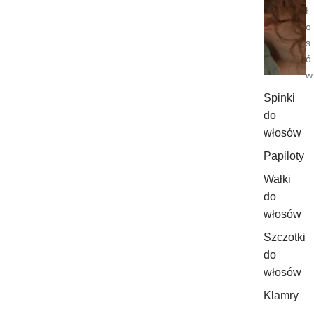
ł
o
s
ó
w
Spinki
do
włosów
Papiloty
Wałki
do
włosów
Szczotki
do
włosów
Klamry