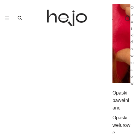
O
p
a
s
ki
d
o
w
ło
s
ó
w
Opaski
bawełni
ane
Opaski
welurow
e