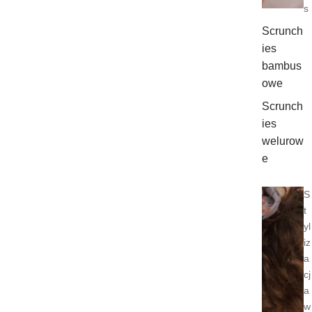
s
Scrunch
ies
bambus
owe
Scrunch
ies
welurow
e
S
t
yl
iz
a
cj
a
w