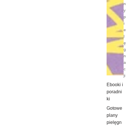
n
y
p
i
e
l
ę
g
n
a
c
ji
Ebooki i
poradni
ki
Gotowe
plany
pielęgn