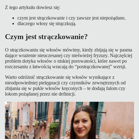
Z tego artykułu dowiesz się:
O
czym jest strączkowanie i czy zawsze jest niepożądane,
U
dlaczego włosy się strączkują.
T
Czym jest strączkowanie?
L
E
O strączkowaniu się włosów mówimy, kiedy zbijają się w pasma
T
dające wrażenie nieuczesanej czy nieświeżej fryzury. Najczęściej
problem dotyka włosów o niskiej porowatości, które nawet po
rozczesaniu z łatwością wracają do “postrączkowanej” wersji.
Warto odróżnić strączkowanie się włosów wynikające z
nieodpowiedniej pielęgnacji czy czynników zewnętrznych od
zbijania się w pukle włosów kręconych – te dodają falom czy
lokom pożądanej przez nie definicji.