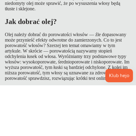
niedomyty olej może sprawić, że po wysuszenia włosy będą
tłuste i sklejone.
O
Jak dobrać olej?
U
T
Olej należy dobrać do porowatości włosów — źle dopasowany
L
może przynieść efekty odwrotne do zamierzonych. Co to jest
E
porowatość włosów? Szerzej ten temat omawiamy w tym
artykule. W skrócie — porowatością nazywamy stopień
T
odchylenia łusek od włosa. Wyróżniamy trzy podstawowe typy
włosów: wysokoporowate, średnioporowate i niskoporowate. Im
wyższa porowatość, tym łuski są bardziej odchylone. Z kolei im
O nas
niższa porowatość, tym włosy są uznawane za zdrowsze. Swoją
porowatość sprawdzisz, rozwiązując krótki test online.
Oleje dla włosów wysokoporowatych
olej słonecznikowy,
olej z pestek dyni,
olej lniany,
olej z orzechów laskowych,
olej z wiesiołka,
olej z pestek winogron,