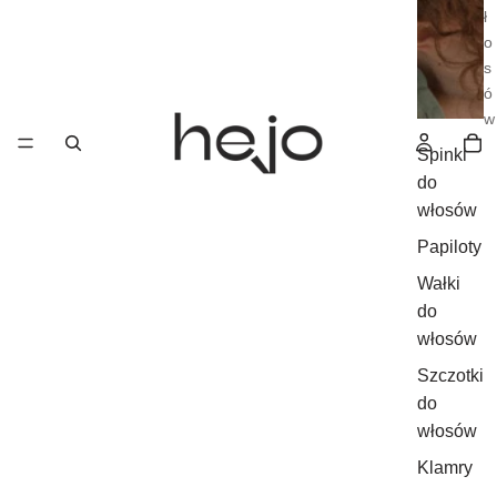
ł
o
s
ó
w
Spinki
do
włosów
Papiloty
Wałki
do
włosów
Szczotki
do
włosów
Klamry