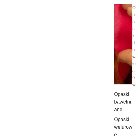
O
p
a
s
ki
d
o
w
ło
s
ó
w
Opaski
bawełni
ane
Opaski
welurow
e