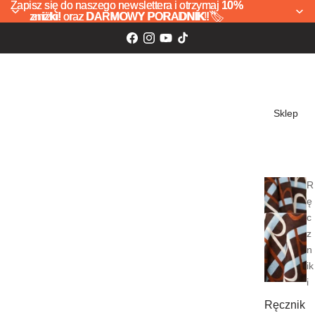
Zapisz się do naszego newslettera i otrzymaj
Zapisz się do naszego newslettera i otrzymaj 10%
10%
zniżki!
zniżki! oraz DARMOWY PORADNIK! 🏷️
oraz
DARMOWY PORADNIK!
🏷️
Sklep
R
ę
c
z
n
ik
i
Ręcznik