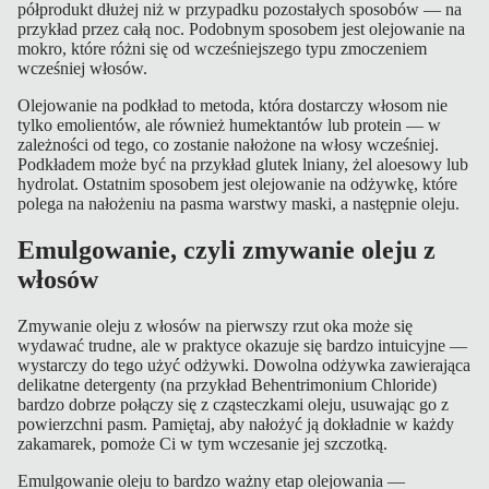
półprodukt dłużej niż w przypadku pozostałych sposobów — na
n
przykład przez całą noc. Podobnym sposobem jest olejowanie na
e
mokro, które różni się od wcześniejszego typu zmoczeniem
wcześniej włosów.
K
Olejowanie na podkład to metoda, która dostarczy włosom nie
tylko emolientów, ale również humektantów lub protein — w
a
zależności od tego, co zostanie nałożone na włosy wcześniej.
rt
Podkładem może być na przykład glutek lniany, żel aloesowy lub
hydrolat. Ostatnim sposobem jest olejowanie na odżywkę, które
y
polega na nałożeniu na pasma warstwy maski, a następnie oleju.
p
o
Emulgowanie, czyli zmywanie oleju z
d
włosów
a
r
Zmywanie oleju z włosów na pierwszy rzut oka może się
wydawać trudne, ale w praktyce okazuje się bardzo intuicyjne —
u
wystarczy do tego użyć odżywki. Dowolna odżywka zawierająca
n
delikatne detergenty (na przykład Behentrimonium Chloride)
k
bardzo dobrze połączy się z cząsteczkami oleju, usuwając go z
powierzchni pasm. Pamiętaj, aby nałożyć ją dokładnie w każdy
o
zakamarek, pomoże Ci w tym wczesanie jej szczotką.
w
Emulgowanie oleju to bardzo ważny etap olejowania —
e