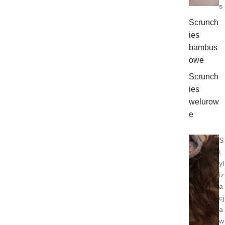
s
Scrunch
ies
bambus
owe
Scrunch
ies
welurow
e
S
t
yl
iz
a
cj
a
w