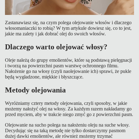
acji
T
Zastanawiasz się, na czym polega olejowanie włosów i dlaczego
u
włosomaniaczki to robią? W tym artykule dowiesz się, co to jest,
jakie ma zalety i jak dobrać olej do swoich włosów.
r
b
Dlaczego warto olejować włosy?
a
n
Oleje należą do grupy emolientów, które są podstawą pielęgnacji
y
i tworzą na powierzchni pasm warstwę ochronnego filmu.
Nałożenie go na włosy (czyli naolejowanie ich) sprawi, że pukle
będą wygładzone, miękkie i błyszczące.
Metody olejowania
z
e
Wyróżniamy cztery metody olejowania, czyli sposoby, w jakie
st
możemy nałożyć olej na włosy. Za każdym razem nakładamy go
a
przed myciem, aby w trakcie niego zmyć go z powierzchni pasm.
w
Olejowanie na sucho polega na nałożeniu oleju na suche włosy.
i
Decydując się na taką metodę nie tylko dostarczymy pasmom
dużej dawki emolientów, ale również możemy trzymać
t