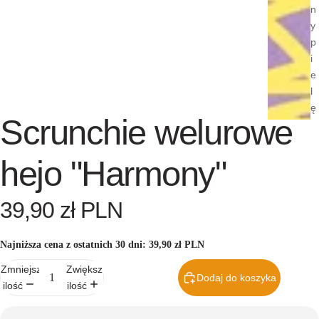
n
y
p
i
e
l
ę
Scrunchie welurowe
g
n
a
hejo "Harmony"
c
ji
39,90 zł PLN
Ebooki i
poradni
Najniższa cena z ostatnich 30 dni:
39,90 zł PLN
ki
Zmniejsz
Zwiększ
Gotowe
Dodaj do koszyka
ilość
ilość
plany
pielęgn