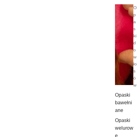
O
p
a
s
ki
d
o
w
ło
s
ó
w
Opaski
bawełni
ane
Opaski
welurow
e