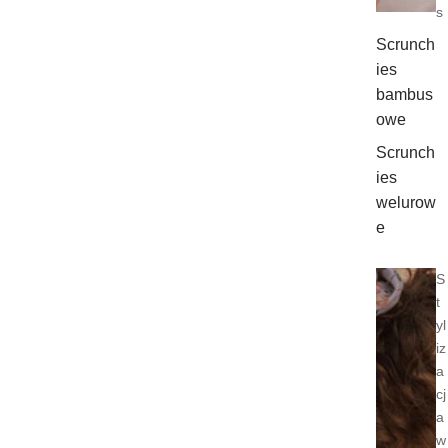
s
Scrunch
ies
bambus
owe
Scrunch
ies
welurow
e
S
t
yl
iz
a
cj
a
w