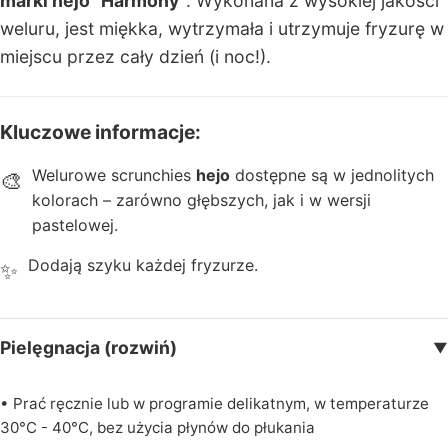
marki hejo "Harmony"
. Wykonana z wysokiej jakości
n
weluru, jest miękka, wytrzymała i utrzymuje fryzurę w
e
miejscu przez cały dzień (i noc!).
K
a
Kluczowe informacje:
rt
y
Welurowe scrunchies
hejo
dostępne są w jednolitych
🎨
p
kolorach – zarówno głębszych, jak i w wersji
o
pastelowej.
d
Dodają szyku każdej fryzurze.
✨
a
r
u
n
Pielęgnacja (rozwiń)
▼
k
o
• Prać ręcznie lub w programie delikatnym, w temperaturze
w
30°C - 40°C, bez użycia płynów do płukania
e