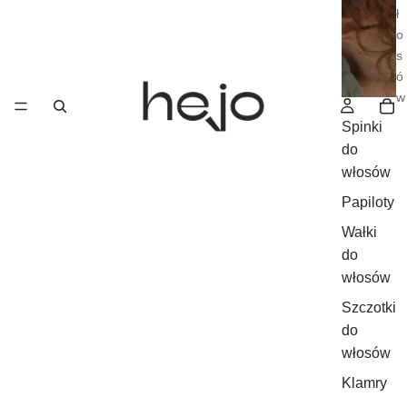
ł
o
s
ó
w
Spinki
do
włosów
Papiloty
Wałki
do
włosów
Szczotki
do
włosów
Klamry