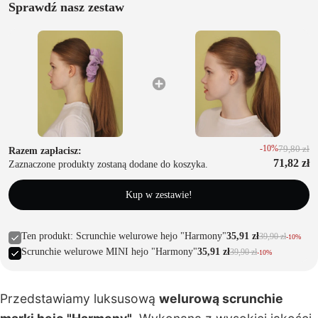
acji
Sprawdź nasz zestaw
T
u
r
b
a
n
-10%
79,80 zł
y
Razem zapłacisz:
71,82 zł
Zaznaczone produkty zostaną dodane do koszyka.
Kup w zestawie!
z
e
Ten produkt: Scrunchie welurowe hejo "Harmony"
35,91 zł
39,90 zł
-10%
st
Scrunchie welurowe MINI hejo "Harmony"
35,91 zł
39,90 zł
-10%
a
w
i
Przedstawiamy luksusową
welurową scrunchie
t