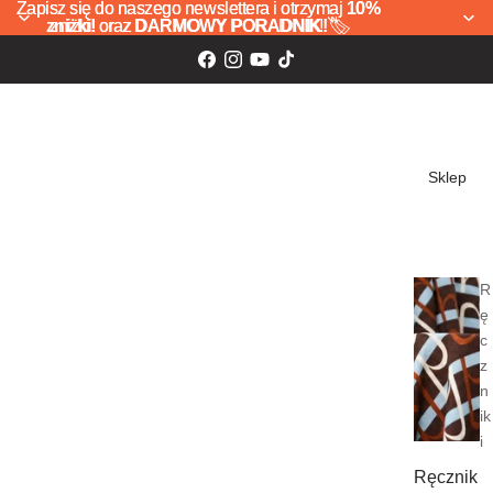
Zapisz się do naszego newslettera i otrzymaj
Zapisz się do naszego newslettera i otrzymaj 10%
10%
zniżki!
zniżki! oraz DARMOWY PORADNIK! 🏷️
oraz
DARMOWY PORADNIK!
🏷️
Sklep
R
ę
c
z
n
ik
i
Ręcznik