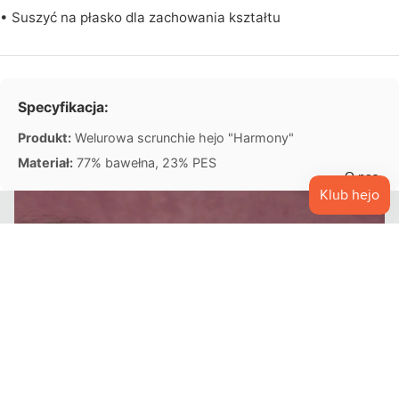
• Suszyć na płasko dla zachowania kształtu
O
U
T
Specyfikacja:
L
E
Produkt:
Welurowa scrunchie hejo "Harmony"
T
Materiał:
77% bawełna, 23% PES
O nas
39,90 zł PLN