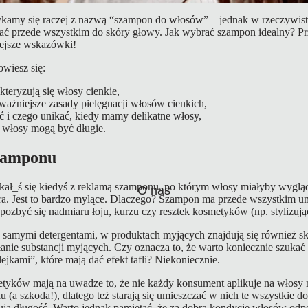
ykamy się raczej z nazwą “szampon do włosów” – jednak w rzeczywisto
 przede wszystkim do skóry głowy. Jak wybrać szampon idealny? Prz
iejsze wskazówki!
owiesz się:
teryzują się włosy cienkie,
jważniejsze zasady pielęgnacji włosów cienkich,
ć i czego unikać, kiedy mamy delikatne włosy,
e włosy mogą być długie.
zamponu
kał_ś się kiedyś z reklamą szamponu, po którym włosy miałyby wyglą
O nas
era. Jest to bardzo mylące. Dlaczego? Szampon ma przede wszystkim u
ozbyć się nadmiaru łoju, kurzu czy resztek kosmetyków (np. stylizują
 samymi detergentami, w produktach myjących znajdują się również sk
łanie substancji myjących. Czy oznacza to, że warto koniecznie szuk
jkami”, które mają dać efekt tafli? Niekoniecznie.
tyków mają na uwadze to, że nie każdy konsument aplikuje na włosy
(a szkoda!), dlatego też starają się umieszczać w nich te wszystkie do
ują długość. Warto jednak pamiętać, że za dobrą kondycję włosów odp