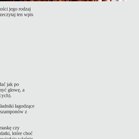
ści jego rodzaj
eczytaj ten wpis
dać jak po
myć głowę, a
cych).
ładniki łagodzące
ać szamponów z
 maskę czy
datki, które choć
owiadają właśnie