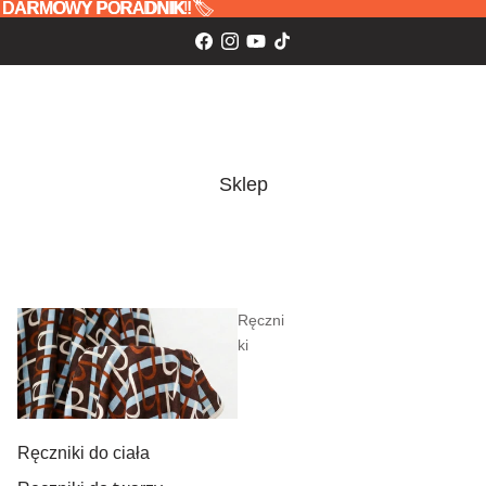
 oraz DARMOWY PORADNIK! 🏷️
z
DARMOWY PORADNIK!
🏷️
Sklep
Ręczni
ki
Ręczniki do ciała