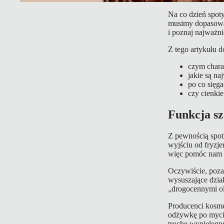
Na co dzień spot
musimy dopasować
i poznaj najważn
Z tego artykułu d
czym charak
jakie są na
po co sięga
czy cienki
Funkcja s
Z pewnością spot
wyjściu od fryzj
więc pomóc nam p
Oczywiście, poza
wysuszające dzia
„drogocennymi ole
Producenci kosme
odżywkę po myciu 
trochę wypielęgn