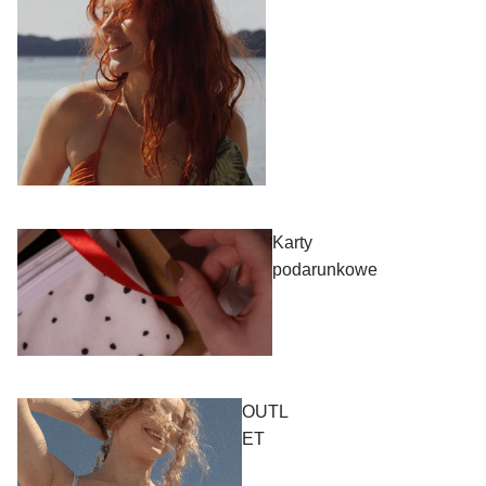
Karty
podarunkowe
OUTL
ET