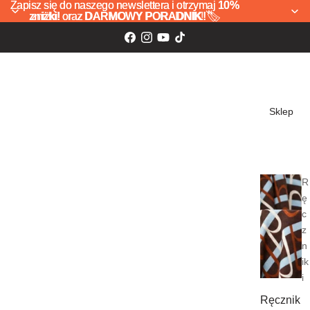
Zapisz się do naszego newslettera i otrzymaj
Zapisz się do naszego newslettera i otrzymaj 10%
10%
zniżki!
zniżki! oraz DARMOWY PORADNIK! 🏷️
oraz
DARMOWY PORADNIK!
🏷️
Sklep
R
ę
c
z
n
ik
i
Ręcznik