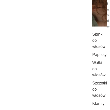
ł
o
s
ó
w
Spinki
do
włosów
Papiloty
Wałki
do
włosów
Szczotki
do
włosów
Klamry