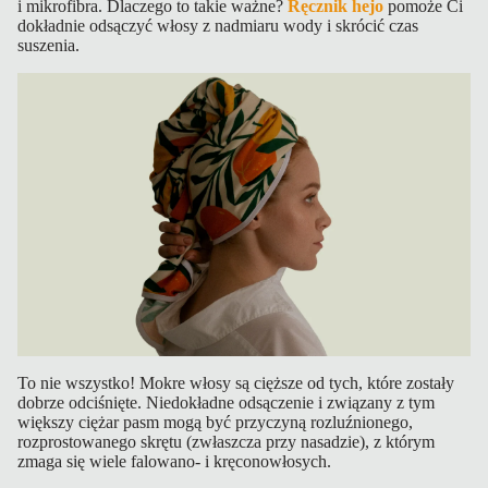
i mikrofibra. Dlaczego to takie ważne?
Ręcznik hejo
pomoże Ci
n
dokładnie odsączyć włosy z nadmiaru wody i skrócić czas
e
suszenia.
K
a
rt
y
p
o
d
a
r
u
n
To nie wszystko! Mokre włosy są cięższe od tych, które zostały
k
dobrze odciśnięte. Niedokładne odsączenie i związany z tym
większy ciężar pasm mogą być przyczyną rozluźnionego,
o
rozprostowanego skrętu (zwłaszcza przy nasadzie), z którym
w
zmaga się wiele falowano- i kręconowłosych.
e