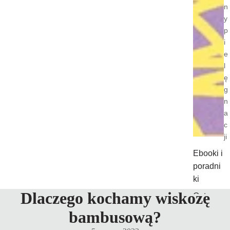
n
y
p
i
e
l
ę
g
n
a
c
ji
Ebooki i
poradni
ki
Dlaczego kochamy wiskozę
Gotowe
plany
bambusową?
pielęgn