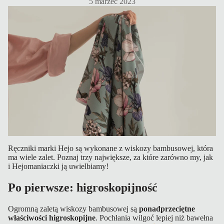
5 marzec 2023
acji
T
u
r
b
a
n
y
z
Ręczniki marki Hejo są wykonane z wiskozy bambusowej, która
e
ma wiele zalet. Poznaj trzy największe, za które zarówno my, jak
i Hejomaniaczki ją uwielbiamy!
st
a
Po pierwsze: higroskopijność
w
i
Ogromną zaletą wiskozy bambusowej są
ponadprzeciętne
właściwości higroskopijne
. Pochłania wilgoć lepiej niż bawełna
t