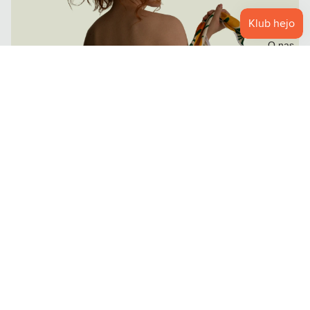
O nas
Oprócz tego materiał jest niezwykle lekki i zajmuje niewiele
miejsca, co sprawia, że idealnie sprawdza się w podróży. Bez
obaw możesz używać go zarówno w domu, jak i na wakacjach!
Czy wiesz, że…
Ręczniki frotte mają na swojej powierzchni dużą ilość pętelek,
które ułatwiają łuskom włosa haczenie się i powodują ich
łamanie. Pomimo używania dobrze dopasowanych odżywek, po
wyschnięciu pasma są spuszone i matowe. Dlatego, jeśli zależy
Ci na jak najlepszej kondycji swoich włosów, sięgnij po ręcznik z
wiskozy bambusowej.
Po trzecie: właściwości antybakteryjne
Wiskoza bambusowa jest materiałem o właściwościach