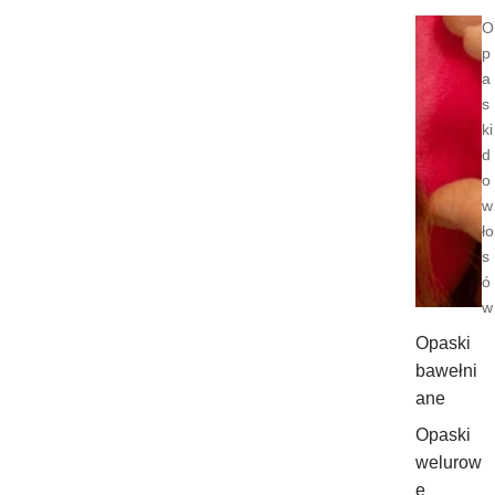
O
p
a
s
ki
d
o
w
ło
s
ó
w
Opaski
bawełni
ane
Opaski
welurow
e