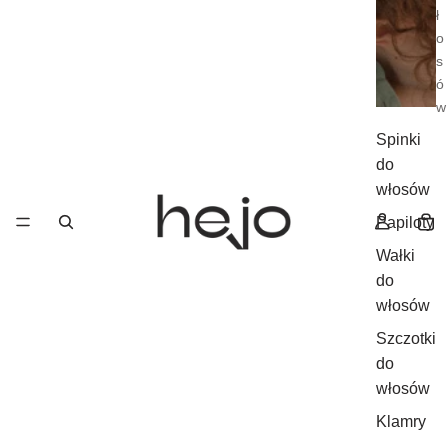
ł
o
s
ó
w
Spinki
do
włosów
Papiloty
Wałki
do
włosów
Szczotki
do
włosów
Klamry