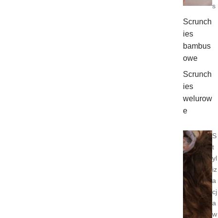
s
Scrunch
ies
bambus
owe
Scrunch
ies
welurow
e
S
t
yl
iz
a
cj
a
w