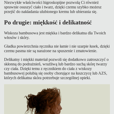
Niezwykłe właściwości higroskopijne pozwolą Ci również
sprawnie osuszyć ciało i twarz, dzięki czemu szybko możesz
przejść do nakładania ulubionego kremu lub ubierania się.
O
U
Po drugie: miękkość i delikatność
T
L
Wiskoza bambusowa jest miękka i bardzo delikatna dla Twoich
włosów i skóry.
E
T
Gładka powierzchnia ręcznika nie łamie i nie szarpie łusek, dzięki
czemu pasma nie są narażone na spuszenie i zmatowienie.
Delikatny i miękki materiał pozwoli się dodatkowo zatroszczyć o
skłonną do podrażnień, wrażliwą lub bardzo suchą skórę twarzy
czy ciała. Dzięki temu z ręcznikiem do ciała z wiskozy
bambusowej polubią się osoby chorujące na łuszczycę lub AZS,
których delikatna skóra potrzebuje szczególnej opieki.