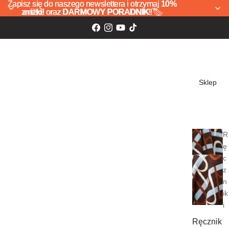
Zapisz się do naszego newslettera i otrzymaj
Zapisz się do naszego newslettera i otrzymaj 10%
10%
zniżki!
zniżki! oraz DARMOWY PORADNIK! 🏷️
oraz
DARMOWY PORADNIK!
🏷️
Sklep
R
ę
c
z
n
ik
i
Ręcznik