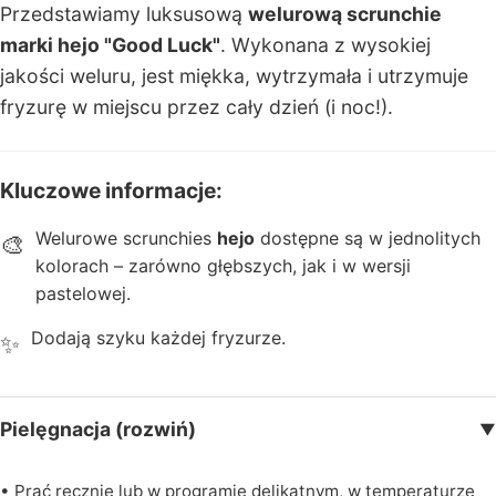
Przedstawiamy luksusową
welurową scrunchie
n
marki hejo "Good Luck"
. Wykonana z wysokiej
e
jakości weluru, jest miękka, wytrzymała i utrzymuje
K
fryzurę w miejscu przez cały dzień (i noc!).
a
rt
Kluczowe informacje:
y
p
Welurowe scrunchies
hejo
dostępne są w jednolitych
🎨
o
kolorach – zarówno głębszych, jak i w wersji
d
pastelowej.
a
r
Dodają szyku każdej fryzurze.
✨
u
n
k
Pielęgnacja (rozwiń)
▼
o
w
• Prać ręcznie lub w programie delikatnym, w temperaturze
e