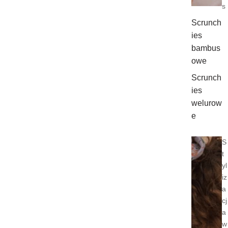
s
Scrunch
ies
bambus
owe
Scrunch
ies
welurow
e
S
t
yl
iz
a
cj
a
w