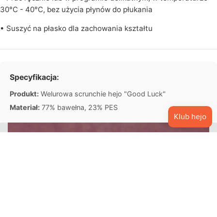
30°C - 40°C, bez użycia płynów do płukania
O
• Suszyć na płasko dla zachowania kształtu
U
T
L
E
Specyfikacja:
T
Produkt:
Welurowa scrunchie hejo "Good Luck"
Materiał:
77% bawełna, 23% PES
O nas
39,90 zł PLN