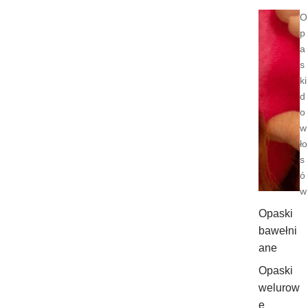
O
p
a
s
ki
d
o
w
ło
s
ó
w
Opaski
bawełni
ane
Opaski
welurow
e