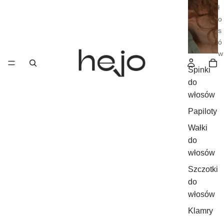
ł
o
s
ó
w
Spinki
do
włosów
Papiloty
Wałki
do
włosów
Szczotki
do
włosów
Klamry