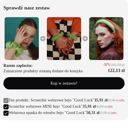
acji
Sprawdź nasz zestaw
T
u
r
b
a
n
y
-10%
135,70 zł
Razem zapłacisz:
122,13 zł
Zaznaczone produkty zostaną dodane do koszyka.
z
Kup w zestawie!
e
st
Ten produkt: Scrunchie welurowe hejo "Good Luck"
35,91 zł
39,90 zł
-10%
a
Scrunchie welurowe MINI hejo "Good Luck"
35,91 zł
39,90 zł
-10%
w
Welurowa opaska do włosów hejo "Good Luck"
50,31 zł
55,90 zł
-10%
i
t