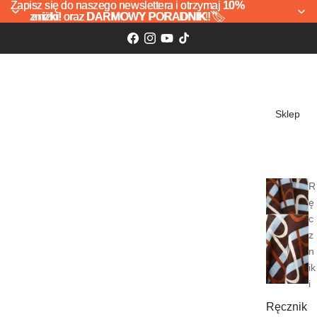
Zapisz się do naszego newslettera i otrzymaj
Zapisz się do naszego newslettera i otrzymaj 10%
10%
zniżki!
zniżki! oraz DARMOWY PORADNIK! 🏷️
oraz
DARMOWY PORADNIK!
🏷️
Sklep
R
ę
c
z
n
ik
i
Ręcznik