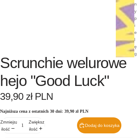
n
y
p
i
e
l
ę
g
Scrunchie welurowe
n
a
c
hejo "Good Luck"
ji
Ebooki i
39,90 zł PLN
poradni
ki
Najniższa cena z ostatnich 30 dni:
39,90 zł PLN
Gotowe
Zmniejsz
Zwiększ
plany
Dodaj do koszyka
ilość
ilość
pielęgn