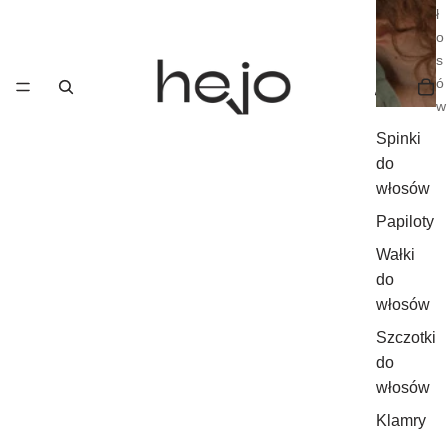
ł
o
s
ó
w
Spinki
do
włosów
Papiloty
Wałki
do
włosów
Szczotki
do
włosów
Klamry