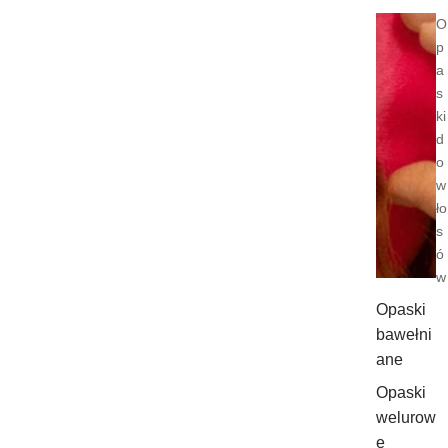
O
p
a
s
ki
d
o
w
ło
s
ó
w
Opaski
bawełni
ane
Opaski
welurow
e