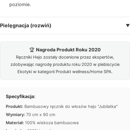
poziomie.
n
e
Pielęgnacja (rozwiń)
▼
K
a
rt
y
🏆
Nagroda Produkt Roku 2020
p
Ręczniki Hejo zostały docenione przez ekspertów,
o
zdobywając nagrodę produktu roku 2020 w plebiscycie
d
Ekotyki w kategorii Produkt wellness/Home SPA.
a
r
u
Specyfikacja:
n
Produkt:
Bambusowy ręcznik do włosów hejo "Jubilatka"
k
o
Wymiary:
70 cm x 90 cm
w
Materiał:
100% wiskoza bambusowa
e