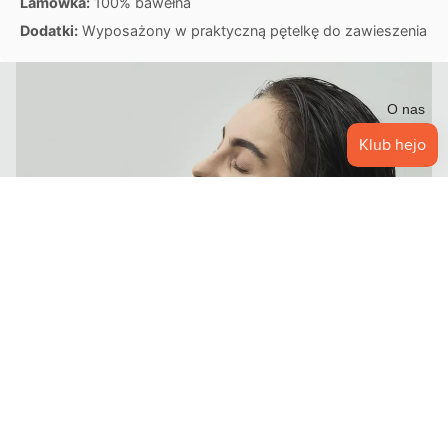
Lamówka:
100% bawełna
Dodatki:
Wyposażony w praktyczną pętelkę do zawieszenia
O
U
T
O nas
L
E
T