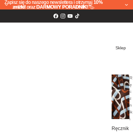
Zapisz się do naszego newslettera i otrzymaj
Zapisz się do naszego newslettera i otrzymaj 10%
10%
zniżki!
zniżki! oraz DARMOWY PORADNIK! 🏷️
oraz
DARMOWY PORADNIK!
🏷️
Sklep
R
ę
c
z
n
ik
i
Ręcznik