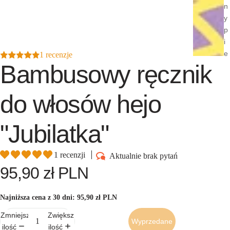
n
y
p
i
e
1 recenzje
Bambusowy ręcznik
l
ę
g
do włosów hejo
n
a
"Jubilatka"
c
ji
Ebooki i
1 recenzji
Aktualnie brak pytań
poradni
95,90 zł PLN
ki
Gotowe
Najniższa cena z 30 dni:
95,90 zł PLN
plany
Zmniejsz
Zwiększ
pielęgn
Wyprzedane
ilość
ilość