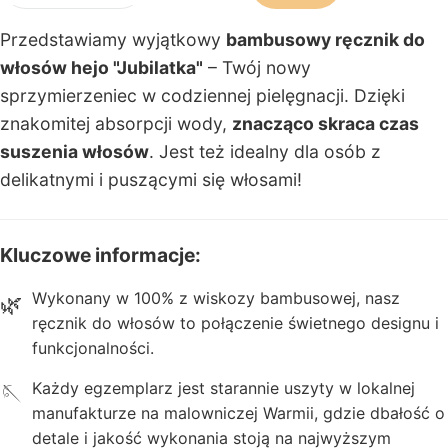
acji
Przedstawiamy wyjątkowy
bambusowy ręcznik do
T
włosów hejo "Jubilatka"
– Twój nowy
u
sprzymierzeniec w codziennej pielęgnacji. Dzięki
r
znakomitej absorpcji wody,
znacząco skraca czas
b
suszenia włosów
. Jest też idealny dla osób z
a
delikatnymi i puszącymi się włosami!
n
y
Kluczowe informacje:
z
Wykonany w 100% z wiskozy bambusowej, nasz
🌿
e
ręcznik do włosów to połączenie świetnego designu i
st
funkcjonalności.
a
Każdy egzemplarz jest starannie uszyty w lokalnej
🪡
w
manufakturze na malowniczej Warmii, gdzie dbałość o
i
detale i jakość wykonania stoją na najwyższym
t