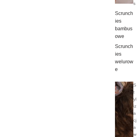
s
Scrunch
ies
bambus
owe
Scrunch
ies
welurow
e
S
t
yl
iz
a
cj
a
w