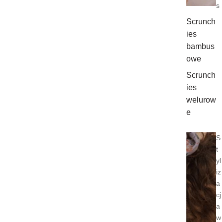
s
Scrunch
ies
bambus
owe
Scrunch
ies
welurow
e
S
t
yl
iz
a
cj
a
w