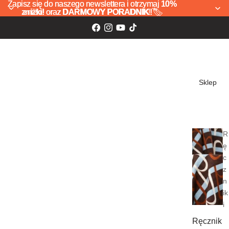
Zapisz się do naszego newslettera i otrzymaj
Zapisz się do naszego newslettera i otrzymaj 10%
10%
zniżki!
zniżki! oraz DARMOWY PORADNIK! 🏷️
oraz
DARMOWY PORADNIK!
🏷️
Sklep
R
ę
c
z
n
ik
i
Ręcznik