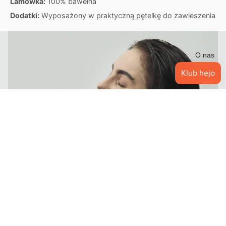
Lamówka:
100% bawełna
Dodatki:
Wyposażony w praktyczną pętelkę do zawieszenia
O
U
T
O nas
L
E
T