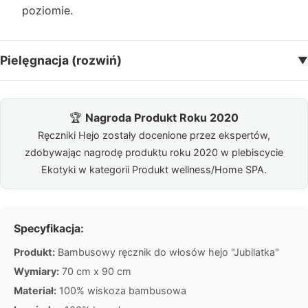
poziomie.
n
e
Pielęgnacja (rozwiń)
▼
K
a
rt
y
🏆
Nagroda Produkt Roku 2020
p
Ręczniki Hejo zostały docenione przez ekspertów,
o
zdobywając nagrodę produktu roku 2020 w plebiscycie
d
Ekotyki w kategorii Produkt wellness/Home SPA.
a
r
u
Specyfikacja:
n
Produkt:
Bambusowy ręcznik do włosów hejo "Jubilatka"
k
o
Wymiary:
70 cm x 90 cm
w
Materiał:
100% wiskoza bambusowa
e