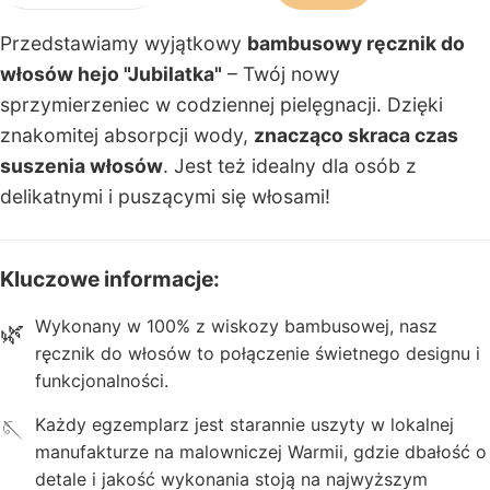
acji
Przedstawiamy wyjątkowy
bambusowy ręcznik do
T
włosów hejo "Jubilatka"
– Twój nowy
u
sprzymierzeniec w codziennej pielęgnacji. Dzięki
r
znakomitej absorpcji wody,
znacząco skraca czas
b
suszenia włosów
. Jest też idealny dla osób z
a
delikatnymi i puszącymi się włosami!
n
y
Kluczowe informacje:
z
Wykonany w 100% z wiskozy bambusowej, nasz
🌿
e
ręcznik do włosów to połączenie świetnego designu i
st
funkcjonalności.
a
Każdy egzemplarz jest starannie uszyty w lokalnej
🪡
w
manufakturze na malowniczej Warmii, gdzie dbałość o
i
detale i jakość wykonania stoją na najwyższym
t