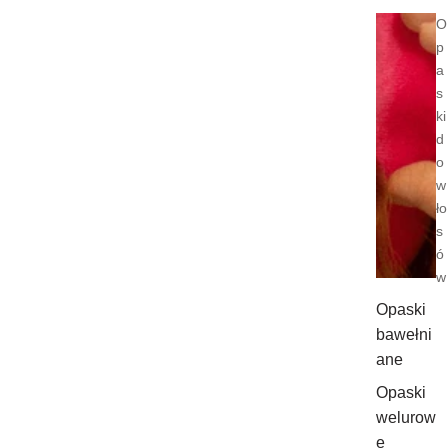
O
p
a
s
ki
d
o
w
ło
s
ó
w
Opaski
bawełni
ane
Opaski
welurow
e