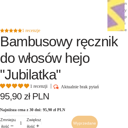
n
y
p
i
e
1 recenzje
Bambusowy ręcznik
l
ę
g
do włosów hejo
n
a
"Jubilatka"
c
ji
Ebooki i
1 recenzji
Aktualnie brak pytań
poradni
95,90 zł PLN
ki
Gotowe
Najniższa cena z 30 dni:
95,90 zł PLN
plany
Zmniejsz
Zwiększ
pielęgn
Wyprzedane
ilość
ilość