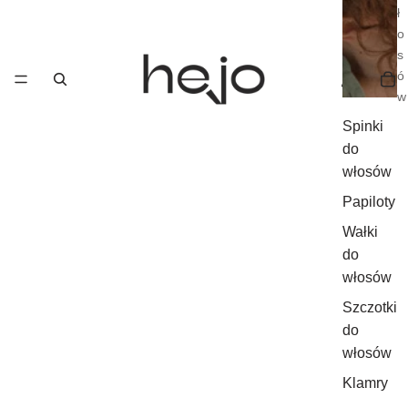
ł
o
s
ó
w
Spinki
do
włosów
Papiloty
Wałki
do
włosów
Szczotki
do
włosów
Klamry