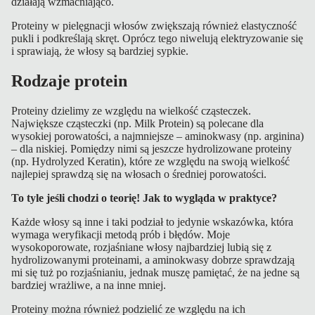
działają wzmacniająco.
Proteiny w pielęgnacji włosów zwiększają również elastyczność
pukli i podkreślają skręt. Oprócz tego niwelują elektryzowanie się
i sprawiają, że włosy są bardziej sypkie.
Rodzaje protein
Proteiny dzielimy ze względu na wielkość cząsteczek.
Największe cząsteczki (np. Milk Protein) są polecane dla
wysokiej porowatości, a najmniejsze – aminokwasy (np. arginina)
– dla niskiej. Pomiędzy nimi są jeszcze hydrolizowane proteiny
(np. Hydrolyzed Keratin), które ze względu na swoją wielkość
najlepiej sprawdzą się na włosach o średniej porowatości.
To tyle jeśli chodzi o teorię! Jak to wygląda w praktyce?
Każde włosy są inne i taki podział to jedynie wskazówka, która
wymaga weryfikacji metodą prób i błędów. Moje
wysokoporowate, rozjaśniane włosy najbardziej lubią się z
hydrolizowanymi proteinami, a aminokwasy dobrze sprawdzają
mi się tuż po rozjaśnianiu, jednak muszę pamiętać, że na jedne są
bardziej wrażliwe, a na inne mniej.
Proteiny można również podzielić ze względu na ich