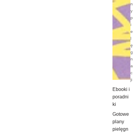
n
y
p
i
e
l
ę
g
n
a
c
ji
Ebooki i
poradni
ki
Gotowe
plany
pielęgn