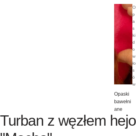
O
p
a
s
ki
d
o
w
ło
s
ó
w
Opaski
bawełni
ane
Turban z węzłem hejo
Opaski
welurow
e