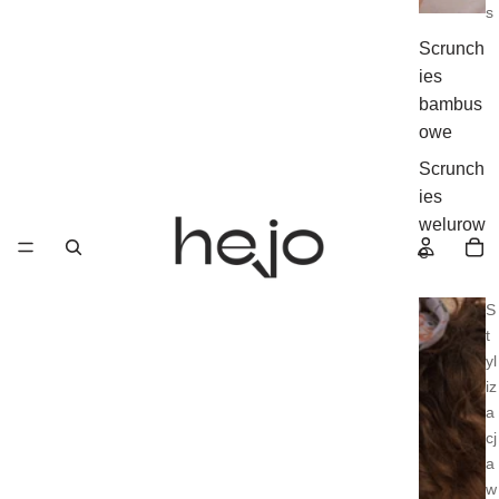
s
Scrunch
ies
bambus
owe
Scrunch
ies
welurow
e
S
t
yl
iz
a
cj
a
w