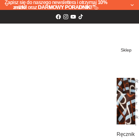
Zapisz się do naszego newslettera i otrzymaj
Zapisz się do naszego newslettera i otrzymaj 10%
10%
zniżki!
zniżki! oraz DARMOWY PORADNIK! 🏷️
oraz
DARMOWY PORADNIK!
🏷️
Sklep
R
ę
c
z
n
ik
i
Ręcznik