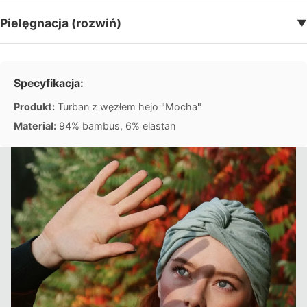
n
Pielęgnacja (rozwiń)
▼
y
p
i
e
Specyfikacja:
l
ę
Produkt:
Turban z węzłem hejo "Mocha"
g
Materiał:
94% bambus, 6% elastan
n
a
c
ji
Ebooki i
poradni
ki
Gotowe
plany
pielęgn