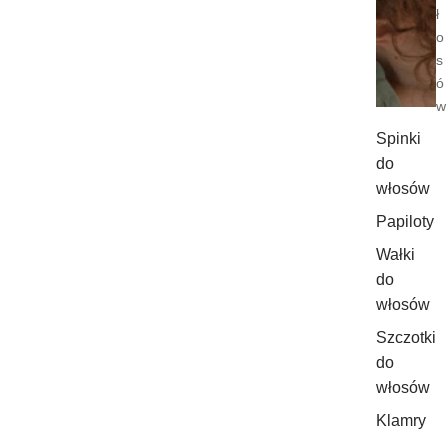
ł
o
s
ó
w
Spinki
do
włosów
Papiloty
Wałki
do
włosów
Szczotki
do
włosów
Klamry