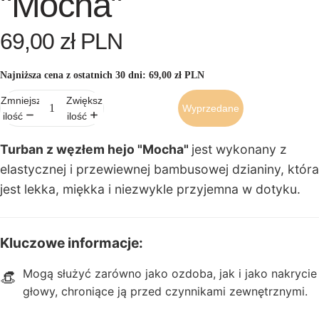
"Mocha"
E
69,00 zł PLN
b
o
Najniższa cena z ostatnich 30 dni:
69,00 zł PLN
o
k
Zmniejsz
Zwiększ
Wyprzedane
i,
ilość
ilość
p
Turban z węzłem hejo "Mocha"
jest wykonany z
o
r
elastycznej i przewiewnej bambusowej dzianiny, która
a
jest lekka, miękka i niezwykle przyjemna w dotyku.
d
n
i
Kluczowe informacje:
k
i,
Mogą służyć zarówno jako ozdoba, jak i jako nakrycie
👒
p
głowy, chroniące ją przed czynnikami zewnętrznymi.
l
a