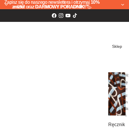
Zapisz się do naszego newslettera i otrzymaj
Zapisz się do naszego newslettera i otrzymaj 10%
10%
zniżki!
zniżki! oraz DARMOWY PORADNIK! 🏷️
oraz
DARMOWY PORADNIK!
🏷️
Sklep
R
ę
c
z
n
ik
i
Ręcznik