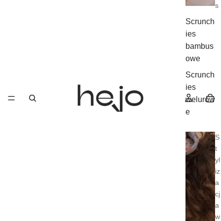
s
Scrunch
ies
bambus
owe
Scrunch
ies
welurow
e
S
t
yl
iz
a
cj
a
w