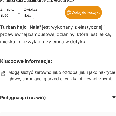
Najniższa cena z ostatnich 30 dni:
69,00 zł PLN
Zmniejsz
Zwiększ
E
Dodaj do koszyka
ilość
ilość
b
o
Turban hejo "Nala"
jest wykonany z elastycznej i
o
przewiewnej bambusowej dzianiny, która jest lekka,
k
miękka i niezwykle przyjemna w dotyku.
i,
p
o
r
Kluczowe informacje:
a
d
Mogą służyć zarówno jako ozdoba, jak i jako nakrycie
👒
n
głowy, chroniące ją przed czynnikami zewnętrznymi.
i
k
i,
Pielęgnacja (rozwiń)
▼
p
l
a