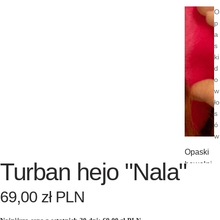
O
p
a
s
ki
d
o
w
ło
s
ó
w
Opaski
Turban hejo "Nala"
bawełni
ane
69,00 zł PLN
Opaski
welurow
e