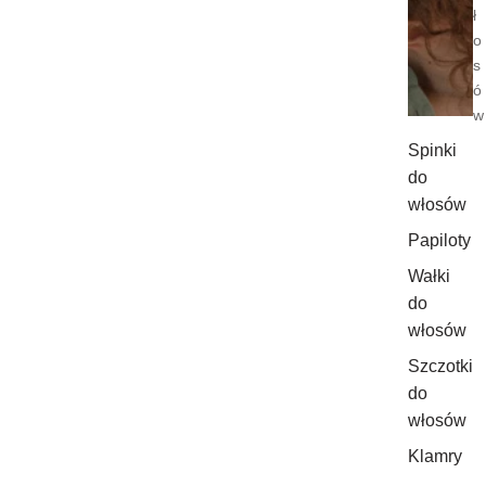
ł
o
s
ó
w
Spinki
do
włosów
Papiloty
Wałki
do
włosów
Szczotki
do
włosów
Klamry