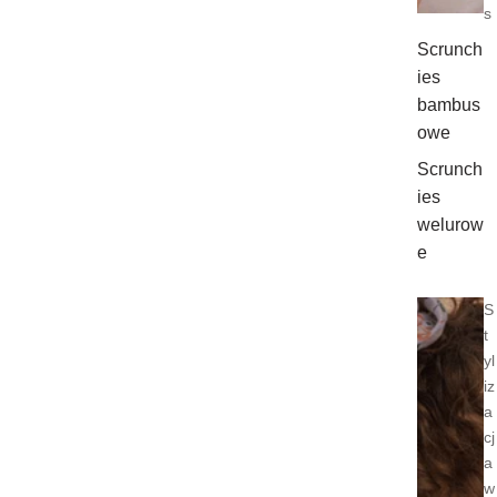
s
Scrunch
ies
bambus
owe
Scrunch
ies
welurow
e
S
t
yl
iz
a
cj
a
w