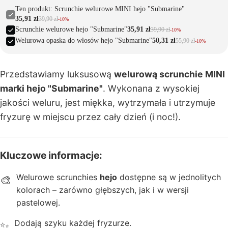
n
Ten produkt: Scrunchie welurowe MINI hejo "Submarine"
35,91 zł
39,90 zł
-10%
e
Scrunchie welurowe hejo "Submarine"
35,91 zł
39,90 zł
-10%
Welurowa opaska do włosów hejo "Submarine"
50,31 zł
55,90 zł
-10%
K
a
Przedstawiamy luksusową
welurową scrunchie MINI
rt
y
marki hejo "Submarine"
. Wykonana z wysokiej
p
jakości weluru, jest miękka, wytrzymała i utrzymuje
o
fryzurę w miejscu przez cały dzień (i noc!).
d
a
r
Kluczowe informacje:
u
n
Welurowe scrunchies
hejo
dostępne są w jednolitych
🎨
k
kolorach – zarówno głębszych, jak i w wersji
o
pastelowej.
w
Dodają szyku każdej fryzurze.
✨
e