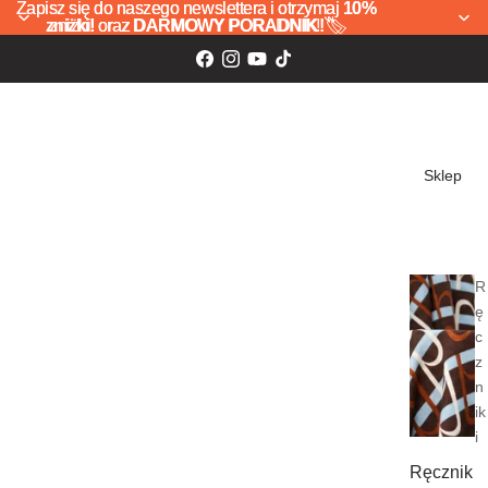
Zapisz się do naszego newslettera i otrzymaj
Zapisz się do naszego newslettera i otrzymaj 10%
10%
zniżki!
zniżki! oraz DARMOWY PORADNIK! 🏷️
oraz
DARMOWY PORADNIK!
🏷️
Sklep
R
ę
c
z
n
ik
i
Ręcznik