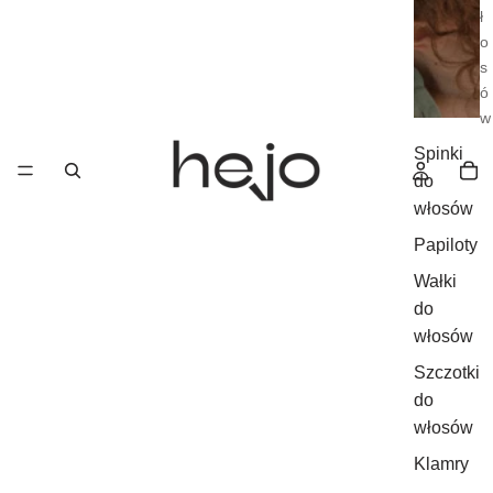
ł
o
s
ó
w
Spinki
do
włosów
Papiloty
Wałki
do
włosów
Szczotki
do
włosów
Klamry