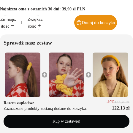
acji
Najniższa cena z ostatnich 30 dni:
39,90 zł PLN
T
Zmniejsz
Zwiększ
Dodaj do koszyka
u
ilość
ilość
r
b
Sprawdź nasz zestaw
a
n
y
z
e
st
-10%
135,70 zł
Razem zapłacisz:
122,13 zł
a
Zaznaczone produkty zostaną dodane do koszyka.
w
Kup w zestawie!
i
t