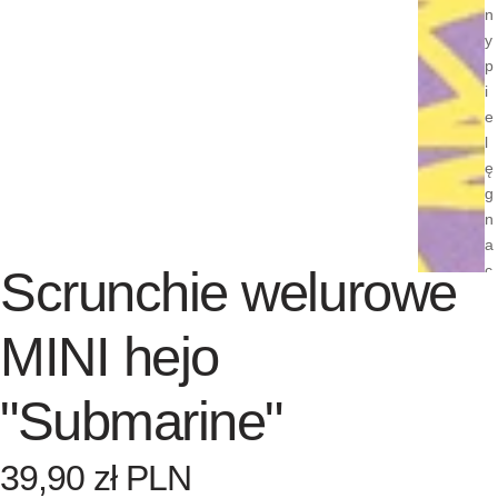
n
y
p
i
e
l
ę
g
n
a
c
Scrunchie welurowe
ji
Ebooki i
MINI hejo
poradni
ki
"Submarine"
Gotowe
plany
39,90 zł PLN
pielęgn