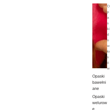
O
p
a
s
ki
d
o
w
ło
s
ó
w
Opaski
bawełni
ane
Opaski
welurow
e