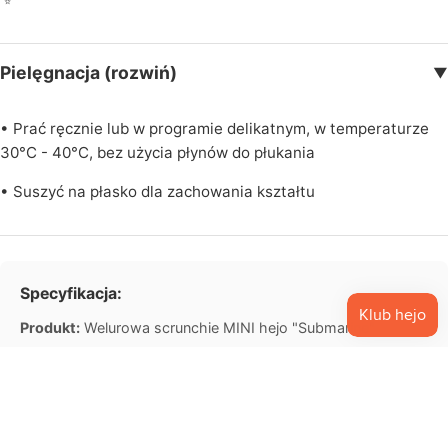
O
Pielęgnacja (rozwiń)
▼
U
T
L
• Prać ręcznie lub w programie delikatnym, w temperaturze
E
30°C - 40°C, bez użycia płynów do płukania
T
• Suszyć na płasko dla zachowania kształtu
Specyfikacja:
O nas
Produkt:
Welurowa scrunchie MINI hejo "Submarine"
Materiał:
77% bawełna, 23% PES
39,90 zł PLN