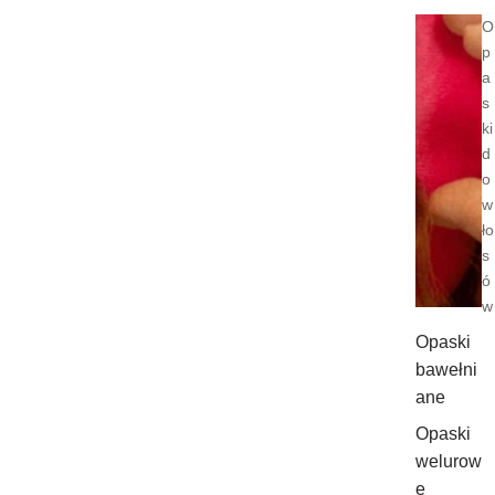
O
p
a
s
ki
d
o
w
ło
s
ó
w
Opaski
bawełni
ane
Opaski
welurow
e