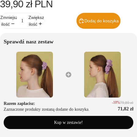
39,90 zł PLN
n
y
Zmniejsz
Zwiększ
p
Dodaj do koszyka
ilość
ilość
i
e
l
Sprawdź nasz zestaw
ę
g
n
a
c
ji
Ebooki i
poradni
-10%
79,80 zł
Razem zapłacisz:
ki
71,82 zł
Zaznaczone produkty zostaną dodane do koszyka.
Gotowe
Kup w zestawie!
plany
pielęgn