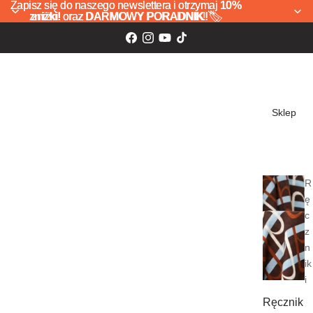
Zapisz się do naszego newslettera i otrzymaj
Zapisz się do naszego newslettera i otrzymaj 10%
10%
zniżki!
zniżki! oraz DARMOWY PORADNIK! 🏷️
oraz
DARMOWY PORADNIK!
🏷️
Sklep
R
ę
c
z
n
ik
i
Ręcznik