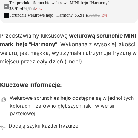
acji
Ten produkt: Scrunchie welurowe MINI hejo "Harmony"
35,91 zł
39,90 zł
-10%
Scrunchie welurowe hejo "Harmony"
35,91 zł
39,90 zł
-10%
T
u
r
Przedstawiamy luksusową
welurową scrunchie MINI
b
marki hejo "Harmony"
. Wykonana z wysokiej jakości
a
weluru, jest miękka, wytrzymała i utrzymuje fryzurę w
n
miejscu przez cały dzień (i noc!).
y
Kluczowe informacje:
z
e
Welurowe scrunchies
hejo
dostępne są w jednolitych
🎨
st
kolorach – zarówno głębszych, jak i w wersji
a
pastelowej.
w
Dodają szyku każdej fryzurze.
✨
i
t