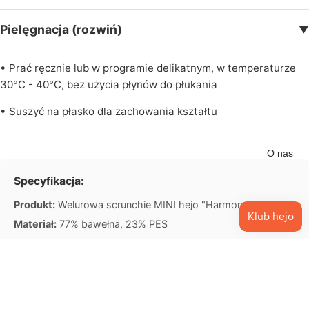
n
Pielęgnacja (rozwiń)
e
▼
K
• Prać ręcznie lub w programie delikatnym, w temperaturze
a
30°C - 40°C, bez użycia płynów do płukania
rt
• Suszyć na płasko dla zachowania kształtu
y
p
o
O nas
d
Specyfikacja:
a
r
Produkt:
Welurowa scrunchie MINI hejo "Harmony"
u
Materiał:
77% bawełna, 23% PES
n
Benefits
k
Nourishing
Won't clog pores
o
w
39,90 zł PLN
Hydrating
Lightweight
e