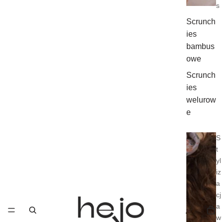
s
Scrunch
ies
bambus
owe
Scrunch
ies
welurow
e
S
t
yl
iz
a
cj
a
w