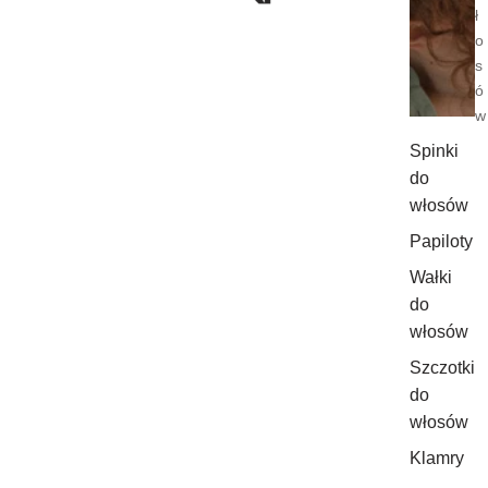
ł
o
s
ó
w
Spinki
do
włosów
Papiloty
Wałki
do
włosów
Szczotki
do
włosów
Klamry