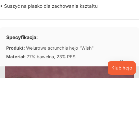
• Suszyć na płasko dla zachowania kształtu
O
U
T
Specyfikacja:
L
E
Produkt:
Welurowa scrunchie hejo "Wish"
T
Materiał:
77% bawełna, 23% PES
O nas
39,90 zł PLN