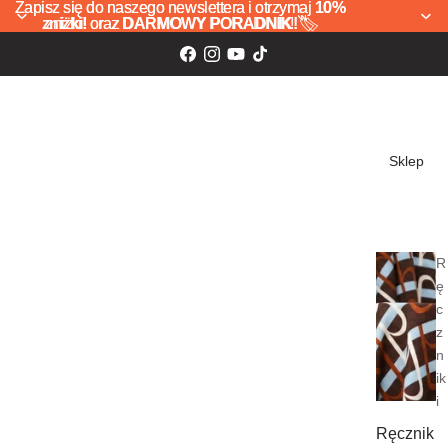
Zapisz się do naszego newslettera i otrzymaj
Zapisz się do naszego newslettera i otrzymaj 10%
10%
zniżki!
zniżki! oraz DARMOWY PORADNIK! 🏷️
oraz
DARMOWY PORADNIK!
🏷️
Sklep
R
ę
c
z
n
ik
i
Ręcznik