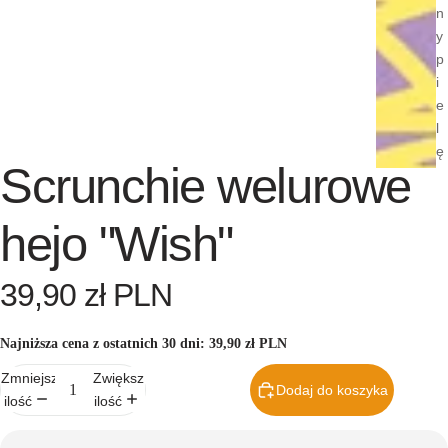
n
y
p
i
e
l
ę
Scrunchie welurowe
g
n
a
hejo "Wish"
c
ji
39,90 zł PLN
Ebooki i
poradni
Najniższa cena z ostatnich 30 dni:
39,90 zł PLN
ki
Zmniejsz
Zwiększ
Gotowe
Dodaj do koszyka
ilość
ilość
plany
pielęgn