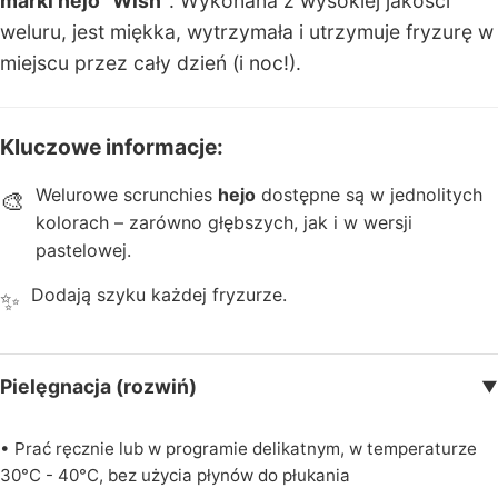
marki hejo "Wish"
. Wykonana z wysokiej jakości
n
weluru, jest miękka, wytrzymała i utrzymuje fryzurę w
e
miejscu przez cały dzień (i noc!).
K
a
Kluczowe informacje:
rt
y
Welurowe scrunchies
hejo
dostępne są w jednolitych
🎨
p
kolorach – zarówno głębszych, jak i w wersji
o
pastelowej.
d
Dodają szyku każdej fryzurze.
✨
a
r
u
n
Pielęgnacja (rozwiń)
▼
k
o
• Prać ręcznie lub w programie delikatnym, w temperaturze
w
30°C - 40°C, bez użycia płynów do płukania
e