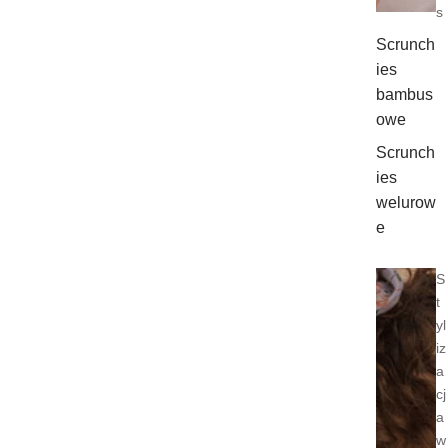
s
Scrunch
ies
bambus
owe
Scrunch
ies
welurow
e
S
t
yl
iz
a
cj
a
w