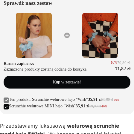
acji
Sprawdź nasz zestaw
T
u
r
b
a
n
-10%
79,80 zł
y
Razem zapłacisz:
71,82 zł
Zaznaczone produkty zostaną dodane do koszyka.
Kup w zestawie!
z
e
Ten produkt: Scrunchie welurowe hejo "Wish"
35,91 zł
39,90 zł
-10%
st
Scrunchie welurowe MINI hejo "Wish"
35,91 zł
39,90 zł
-10%
a
w
i
Przedstawiamy luksusową
welurową scrunchie
t