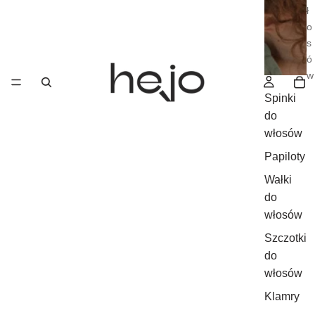
ł
o
s
ó
w
Spinki
do
włosów
Papiloty
Wałki
do
włosów
Szczotki
do
włosów
Klamry