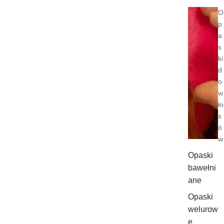
O
p
a
s
ki
d
o
w
ło
s
ó
w
Opaski
bawełni
ane
Opaski
welurow
e