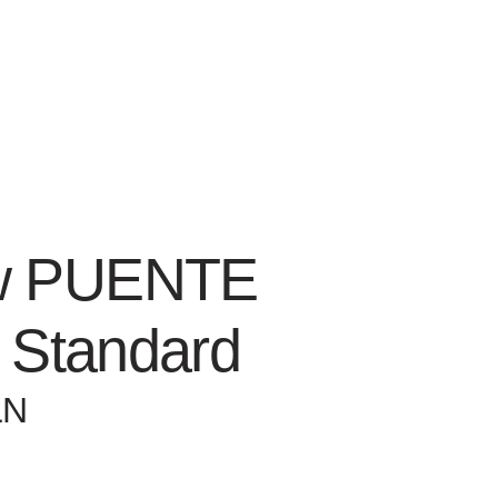
ów PUENTE
- Standard
LN