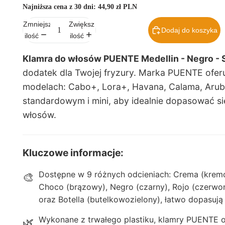
Najniższa cena z 30 dni:
44,90 zł PLN
Zmniejsz
Zwiększ
Dodaj do koszyka
ilość
ilość
Klamra do włosów PUENTE Medellin - Negro - 
dodatek dla Twojej fryzury. Marka PUENTE ofer
modelach: Cabo+, Lora+, Havana, Calama, Aruba
standardowym i mini, aby idealnie dopasować się
włosów.
Kluczowe informacje:
Dostępne w 9 różnych odcieniach: Crema (kremow
🎨
Choco (brązowy), Negro (czarny), Rojo (czerwo
oraz Botella (butelkowozielony), łatwo dopasują 
Wykonane z trwałego plastiku, klamry PUENTE of
🌿