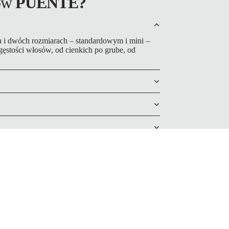
sów
PUENTE?
i dwóch rozmiarach – standardowym i mini –
gęstości włosów, od cienkich po grube, od
daj do
oszyka