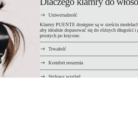
Dlaczego klamry do wło
Uniwersalność
Klamry PUENTE dostępne są w sześciu modelach 
aby idealnie dopasować się do różnych długości i 
prostych po kręcone.
Trwałość
Komfort noszenia
Stylowy wygląd
Różnorodność kolorów
Do
Cena promocyjna
44,90 zł PLN
Cena regularna
49,90 zł PLN
k