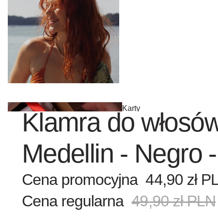
Karty
Klamra do włos
podarunkowe
Medellin - Negro 
Cena promocyjna
44,90 zł P
OUTL
Cena regularna
49,90 zł PLN
ET