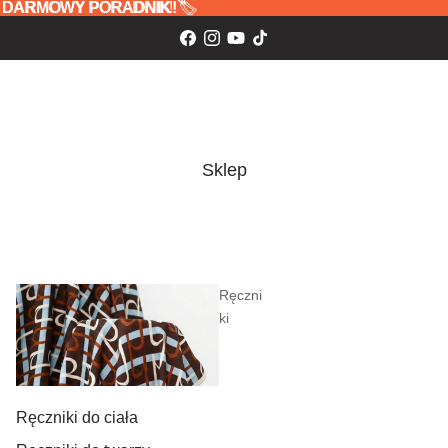
 oraz DARMOWY PORADNIK! 🏷️
z
DARMOWY PORADNIK!
🏷️
Sklep
Ręczni
ki
Ręczniki do ciała