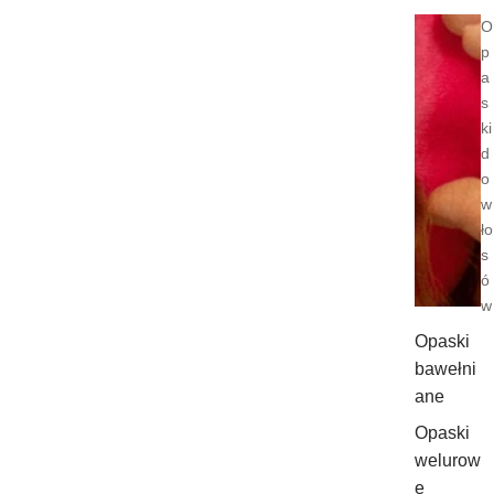
O
p
a
s
ki
d
o
w
ło
s
ó
w
Opaski
bawełni
ane
Opaski
welurow
e