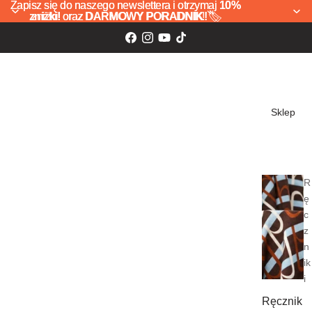
Zapisz się do naszego newslettera i otrzymaj
Zapisz się do naszego newslettera i otrzymaj 10%
10%
zniżki!
zniżki! oraz DARMOWY PORADNIK! 🏷️
oraz
DARMOWY PORADNIK!
🏷️
Sklep
R
ę
c
z
n
ik
i
Ręcznik