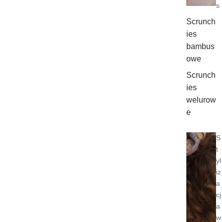
s
Scrunch
ies
bambus
owe
Scrunch
ies
welurow
e
S
t
yl
iz
a
cj
a
w