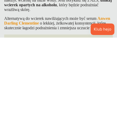
nałożyć wcierkę na bazie wody. Jeśli borykasz się z AZS,
unikaj
wcierek opartych na alkoholu
, który będzie podrażniać
wrażliwą skórę.
Alternatywą do wcierek nawilżających może być serum
Anwen
Darling Clementine
o lekkiej, żelkowatej konsystencji, które
skutecznie łagodzi podrażnienia i zmniejsza uczucie suchości.
BABO odżywka-wcierka do skóry głowy i włosów