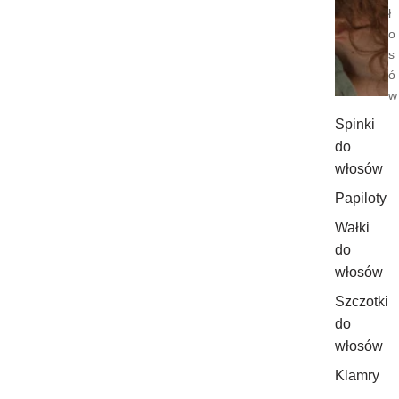
ł
o
s
ó
w
Spinki
do
włosów
Papiloty
Wałki
do
włosów
Szczotki
do
włosów
Klamry