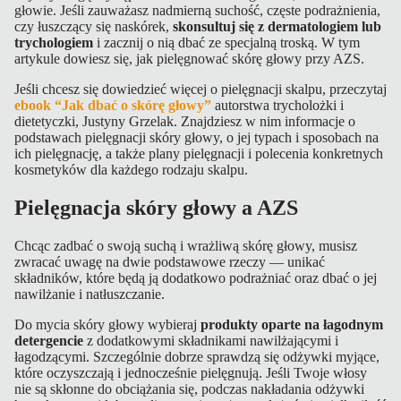
głowie. Jeśli zauważasz nadmierną suchość, częste podrażnienia,
czy łuszczący się naskórek,
skonsultuj się z dermatologiem lub
trychologiem
i zacznij o nią dbać ze specjalną troską. W tym
artykule dowiesz się, jak pielęgnować skórę głowy przy AZS.
Jeśli chcesz się dowiedzieć więcej o pielęgnacji skalpu, przeczytaj
ebook “Jak dbać o skórę głowy”
autorstwa trycholożki i
dietetyczki, Justyny Grzelak. Znajdziesz w nim informacje o
podstawach pielęgnacji skóry głowy, o jej typach i sposobach na
ich pielęgnację, a także plany pielęgnacji i polecenia konkretnych
kosmetyków dla każdego rodzaju skalpu.
Pielęgnacja skóry głowy a AZS
Chcąc zadbać o swoją suchą i wrażliwą skórę głowy, musisz
zwracać uwagę na dwie podstawowe rzeczy — unikać
składników, które będą ją dodatkowo podrażniać oraz dbać o jej
nawilżanie i natłuszczanie.
Do mycia skóry głowy wybieraj
produkty oparte na łagodnym
detergencie
z dodatkowymi składnikami nawilżającymi i
łagodzącymi. Szczególnie dobrze sprawdzą się odżywki myjące,
które oczyszczają i jednocześnie pielęgnują. Jeśli Twoje włosy
nie są skłonne do obciążania się, podczas nakładania odżywki