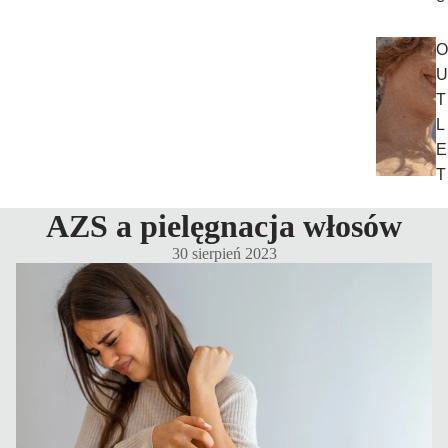
O
U
T
L
E
T
AZS a pielęgnacja włosów
30 sierpień 2023