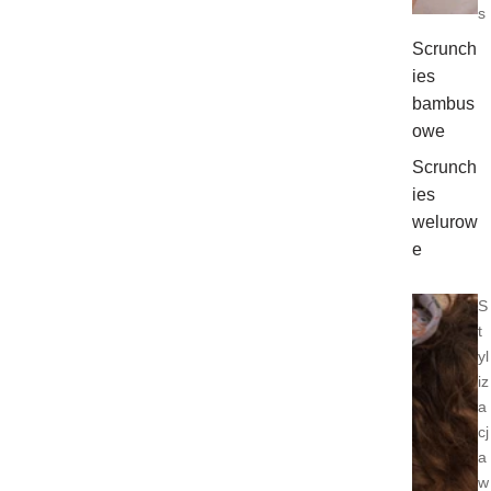
s
Scrunch
ies
bambus
owe
Scrunch
ies
welurow
e
S
t
yl
iz
a
cj
a
w