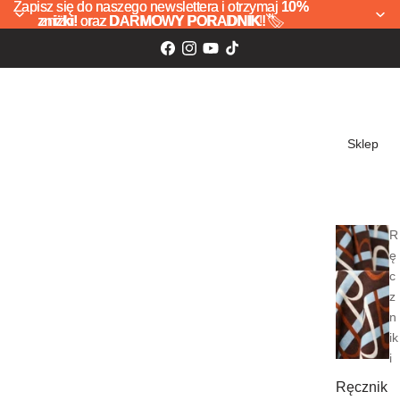
Zapisz się do naszego newslettera i otrzymaj
Zapisz się do naszego newslettera i otrzymaj 10%
10%
zniżki!
zniżki! oraz DARMOWY PORADNIK! 🏷️
oraz
DARMOWY PORADNIK!
🏷️
Sklep
R
ę
c
z
n
ik
i
Ręcznik