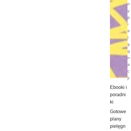
n
y
p
i
e
l
ę
g
n
a
c
ji
Ebooki i
poradni
ki
Gotowe
plany
pielęgn