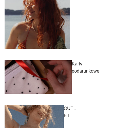
Karty
podarunkowe
OUTL
ET