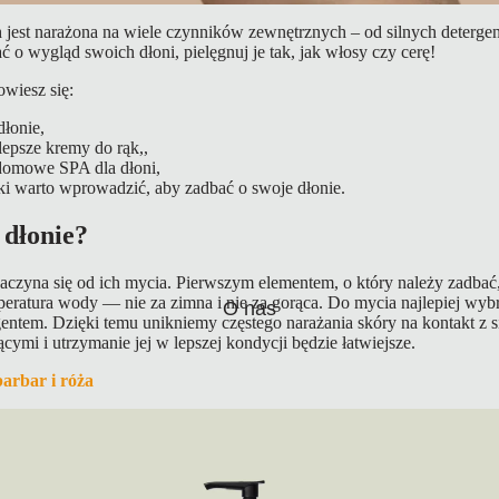
h jest narażona na wiele czynników zewnętrznych – od silnych deterge
ać o wygląd swoich dłoni, pielęgnuj je tak, jak włosy czy cerę!
owiesz się:
dłonie,
jlepsze kremy do rąk,,
 domowe SPA dla dłoni,
ki warto wprowadzić, aby zadbać o swoje dłonie.
 dłonie?
aczyna się od ich mycia. Pierwszym elementem, o który należy zadbać,
eratura wody — nie za zimna i nie za gorąca. Do mycia najlepiej wyb
O nas
entem. Dzięki temu unikniemy częstego narażania skóry na kontakt z s
cymi i utrzymanie jej w lepszej kondycji będzie łatwiejsze.
arbar i róża