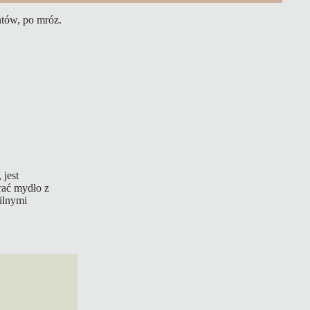
ntów, po mróz.
 jest
rać mydło z
ilnymi