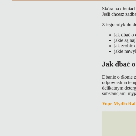
Skóra na dłoniac
Jeśli chcesz zadb
Z tego artykułu d
jak dbać o 
jakie są na
jak zrobić
jakie nawy
Jak dbać o
Dbanie o dłonie z
odpowiednia temp
delikatnym deterg
substancjami myją
Yope Mydło Rab