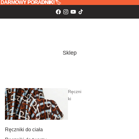
 oraz DARMOWY PORADNIK! 🏷️
z
DARMOWY PORADNIK!
🏷️
Sklep
Ręczni
ki
Ręczniki do ciała